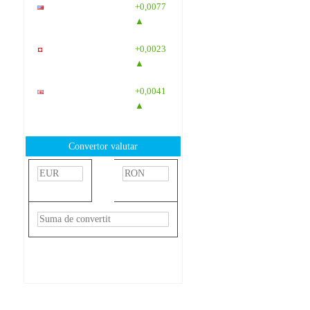
USD
: 4,5584
+0,0077
RON
▲
CHF
: 5,6244
+0,0023
RON
▲
GBP
: 6,1277
+0,0041
RON
▲
Convertor valutar
»
Rezultat:
-