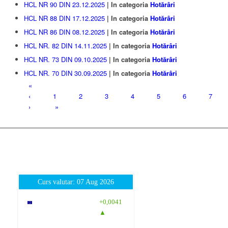
HCL NR 90 DIN 23.12.2025
| In categoria
Hotărâri
HCL NR 88 DIN 17.12.2025
| In categoria
Hotărâri
HCL NR 86 DIN 08.12.2025
| In categoria
Hotărâri
HCL NR. 82 DIN 14.11.2025
| In categoria
Hotărâri
HCL NR. 73 DIN 09.10.2025
| In categoria
Hotărâri
HCL NR. 70 DIN 30.09.2025
| In categoria
Hotărâri
«
‹
1
2
3
4
5
6
7
›
»
Curs valutar: 07 Aug 2026
EUR
: 5,2554
+0,0041
RON
▲