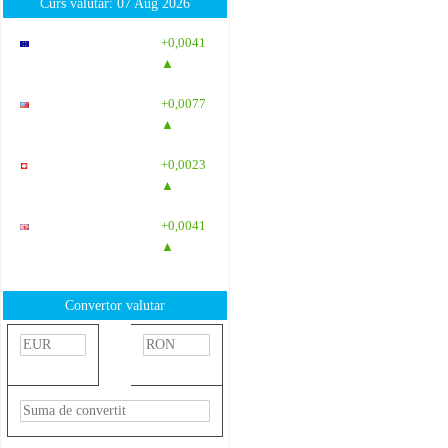
Curs valutar: 07 Aug 2026
EUR
: 5,2554
+0,0041
RON
▲
USD
: 4,5584
+0,0077
RON
▲
CHF
: 5,6244
+0,0023
RON
▲
GBP
: 6,1277
+0,0041
RON
▲
Convertor valutar
»