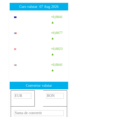
Curs valutar: 07 Aug 2026
EUR
: 5,2554
+0,0041
RON
▲
USD
: 4,5584
+0,0077
RON
▲
CHF
: 5,6244
+0,0023
RON
▲
GBP
: 6,1277
+0,0041
RON
▲
Convertor valutar
»