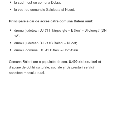
la sud – est
cu comuna Dobra;
la vest
cu comunele Salcioara si Nucet.
Principalele căi de acces către comuna Băleni sunt:
drumul judetean DJ 711 Târgoviște – Băleni – Bilciurești (DN
1A);
drumul judetean DJ 711C Băleni – Nucet;
drumul comunal DC 41 Băleni – Cornătelu.
Comuna Băleni are o populatie de cca.
8.499 de locuitori
și
dispune de dotări culturale, sociale și de prestari servicii
specifice mediului rural.