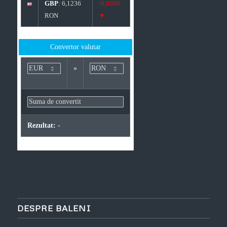
GBP
: 6,1236
-0,0008
RON
▼
Convertor valutar
»
Rezultat:
-
DESPRE BALENI