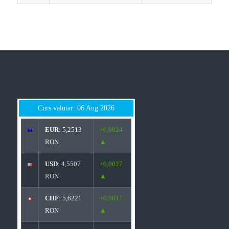
Curs valutar: 06 Aug 2026
EUR
: 5,2513
+0,0024
RON
▲
USD
: 4,5507
+0,0027
RON
▲
CHF
: 5,6221
+0,0011
RON
▲