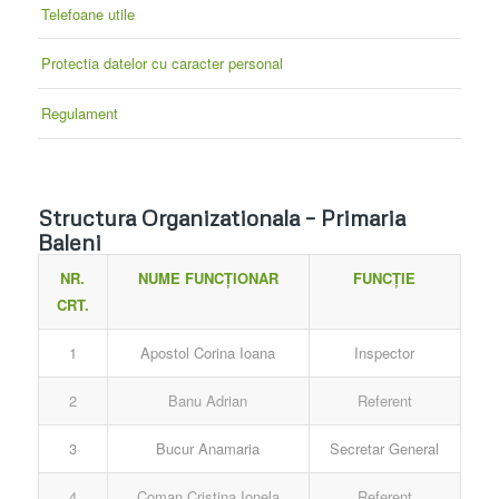
Telefoane utile
Protectia datelor cu caracter personal
Regulament
Structura Organizationala – Primaria
Baleni
NR.
NUME FUNCȚIONAR
FUNCȚIE
CRT.
1
Apostol Corina Ioana
Inspector
2
Banu Adrian
Referent
3
Bucur Anamaria
Secretar General
4
Coman Cristina Ionela
Referent