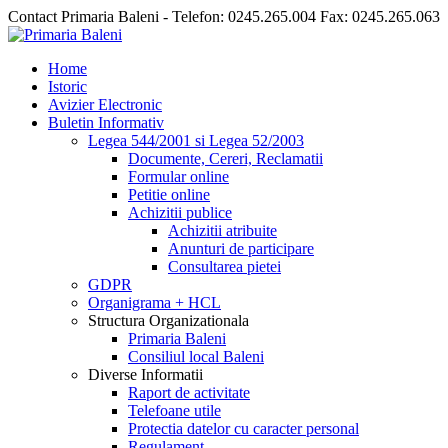
Contact Primaria Baleni - Telefon: 0245.265.004 Fax: 0245.265.063
Home
Istoric
Avizier Electronic
Buletin Informativ
Legea 544/2001 si Legea 52/2003
Documente, Cereri, Reclamatii
Formular online
Petitie online
Achizitii publice
Achizitii atribuite
Anunturi de participare
Consultarea pietei
GDPR
Organigrama + HCL
Structura Organizationala
Primaria Baleni
Consiliul local Baleni
Diverse Informatii
Raport de activitate
Telefoane utile
Protectia datelor cu caracter personal
Regulament