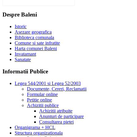
Rezultat:
-
Despre Baleni
Istoric
Asezare geografica
Biblioteca comunala
Comune si sate infratite
Harta comunei Baleni
Invatamant
Sanatate
Informatii Publice
Legea 544/2001 si Legea 52/2003
Documente, Cereri, Reclamatii
Formular online
Petitie online
Achizitii publice
Achizitii atribuite
Anunturi de participare
Consultarea pietei
Organigrama + HCL
Structura organizationala