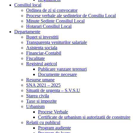
Consiliul local
Ordinea de zi si convocator
Procese verbale ale sedintelor de Consiliu Local
Minute Sedinte Consiliul Local
Hotarari Consiliul Local
Departamente
Buget si investitii
Transparența veniturilor salariale
Asistenta sociala
Financiar-Contabil
Fiscalitate
Registrul agricol
Publicare vanzare terenuri
Documente necesare
Resurse umane
SNA 2021 – 2025
Situatii de urgenta – S.V.S.U
Starea civila
Taxe si impozite
Urbanism
Procese Verbale
Certificate de urbanism si autorizatii de construire
Relatii cu publicul
Program audiente