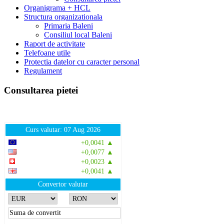
Organigrama + HCL
Structura organizationala
Primaria Baleni
Consiliul local Baleni
Raport de activitate
Telefoane utile
Protectia datelor cu caracter personal
Regulament
Consultarea pietei
Curs valutar: 07 Aug 2026
EUR
: 5,2554 RON
+0,0041 ▲
USD
: 4,5584 RON
+0,0077 ▲
CHF
: 5,6244 RON
+0,0023 ▲
GBP
: 6,1277 RON
+0,0041 ▲
Convertor valutar
»