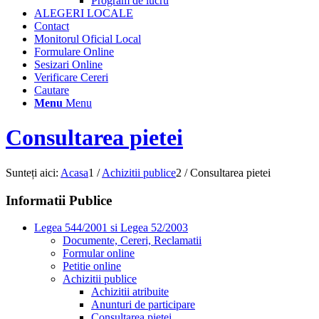
Program de lucru
ALEGERI LOCALE
Contact
Monitorul Oficial Local
Formulare Online
Sesizari Online
Verificare Cereri
Cautare
Menu
Menu
Consultarea pietei
Sunteți aici:
Acasa
1
/
Achizitii publice
2
/
Consultarea pietei
Informatii Publice
Legea 544/2001 si Legea 52/2003
Documente, Cereri, Reclamatii
Formular online
Petitie online
Achizitii publice
Achizitii atribuite
Anunturi de participare
Consultarea pietei