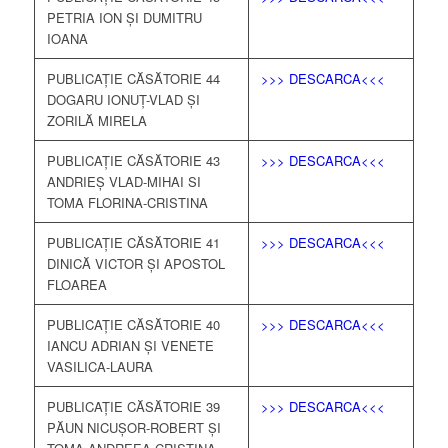
PETRIA ION ȘI DUMITRU
IOANA
PUBLICAȚIE CĂSĂTORIE 44
>>> DESCARCA<<<
DOGARU IONUȚ-VLAD ȘI
ZORILĂ MIRELA
PUBLICAȚIE CĂSĂTORIE 43
>>> DESCARCA<<<
ANDRIEȘ VLAD-MIHAI SI
TOMA FLORINA-CRISTINA
PUBLICAȚIE CĂSĂTORIE 41
>>> DESCARCA<<<
DINICĂ VICTOR ȘI APOSTOL
FLOAREA
PUBLICAȚIE CĂSĂTORIE 40
>>> DESCARCA<<<
IANCU ADRIAN ȘI VENETE
VASILICA-LAURA
PUBLICAȚIE CĂSĂTORIE 39
>>> DESCARCA<<<
PĂUN NICUȘOR-ROBERT ȘI