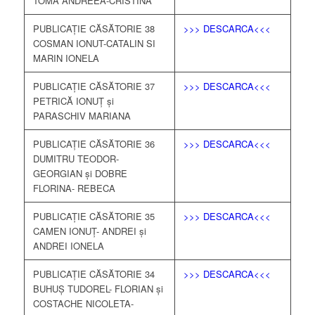
TOMA ANDREEA-CRISTINA
PUBLICAȚIE CĂSĂTORIE 38
>>> DESCARCA<<<
COSMAN IONUT-CATALIN SI
MARIN IONELA
PUBLICAȚIE CĂSĂTORIE 37
>>> DESCARCA<<<
PETRICĂ IONUȚ și
PARASCHIV MARIANA
PUBLICAȚIE CĂSĂTORIE 36
>>> DESCARCA<<<
DUMITRU TEODOR-
GEORGIAN și DOBRE
FLORINA- REBECA
PUBLICAȚIE CĂSĂTORIE 35
>>> DESCARCA<<<
CAMEN IONUȚ- ANDREI și
ANDREI IONELA
PUBLICAȚIE CĂSĂTORIE 34
>>> DESCARCA<<<
BUHUȘ TUDOREL- FLORIAN și
COSTACHE NICOLETA-