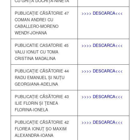
CU GHIȚĂ DOCHIȚA-NINETA
PUBLICAȚIE CĂSĂTORIE 47
>>>> DESCARCA<<<
COMAN ANDREI CU
CABALLERO-MORENO
WENDY-JOHANA
PUBLICATIE CASATORIE 45
>>>> DESCARCA<<<
VALU IONUT CU TOMA
CRISTINA MADALINA
PUBLICAȚIE CĂSĂTORIE 44
>>>> DESCARCA<<<
RADU EMANUEL ȘI NUȚU
GEORGIANA-ADELINA
PUBLICAȚIE CĂSĂTORIE 43
>>>> DESCARCA<<<
ILIE FLORIN ȘI ȚENEA
FLORINA-IONELA
PUBLICAȚIE CĂSĂTORIE 42
>>>> DESCARCA<<<
FLOREA IONUȚ ȘO MAXIM
ALEXANDRA-IOANA