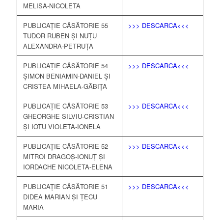
MELISA-NICOLETA
PUBLICAȚIE CĂSĂTORIE 55
>>> DESCARCA<<<
TUDOR RUBEN ȘI NUȚU
ALEXANDRA-PETRUȚA
PUBLICAȚIE CĂSĂTORIE 54
>>> DESCARCA<<<
ȘIMON BENIAMIN-DANIEL ȘI
CRISTEA MIHAELA-GĂBIȚA
PUBLICAȚIE CĂSĂTORIE 53
>>> DESCARCA<<<
GHEORGHE SILVIU-CRISTIAN
ȘI IOTU VIOLETA-IONELA
PUBLICAȚIE CĂSĂTORIE 52
>>> DESCARCA<<<
MITROI DRAGOȘ-IONUȚ ȘI
IORDACHE NICOLETA-ELENA
PUBLICAȚIE CĂSĂTORIE 51
>>> DESCARCA<<<
DIDEA MARIAN ȘI ȚECU
MARIA