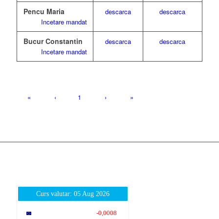
Pencu Maria
descarca
descarca
Incetare mandat
Bucur Constantin
descarca
descarca
Incetare mandat
«
‹
1
›
»
Curs valutar: 05 Aug 2026
EUR
: 5,2489
-0,0008