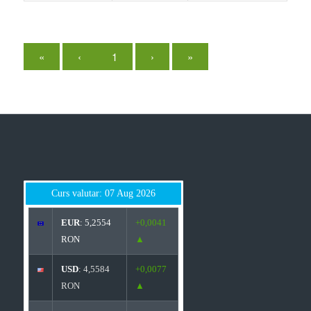
«
‹
1
›
»
Curs valutar: 07 Aug 2026
EUR
: 5,2554
+0,0041
RON
▲
USD
: 4,5584
+0,0077
RON
▲