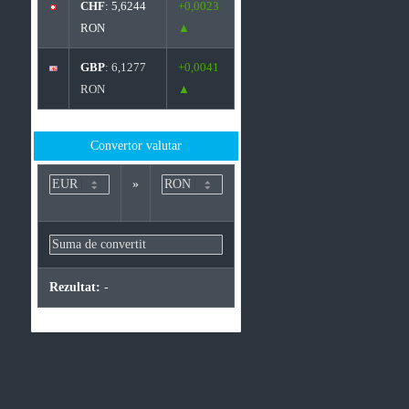
CHF
: 5,6244
+0,0023
RON
▲
GBP
: 6,1277
+0,0041
RON
▲
Convertor valutar
»
Rezultat:
-