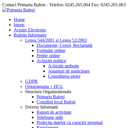
Contact Primaria Baleni - Telefon: 0245.265.004 Fax: 0245.265.063
Home
Istoric
Avizier Electronic
Buletin Informativ
Legea 544/2001 si Legea 52/2003
Documente, Cereri, Reclamatii
Formular online
Petitie online
Achizitii publice
Achizitii atribuite
Anunturi de participare
Consultarea pietei
GDPR
Organigrama + HCL
Structura Organizationala
Primaria Baleni
Consiliul local Baleni
Diverse Informatii
Raport de activitate
Telefoane utile
Protectia datelor cu caracter personal
Regulament