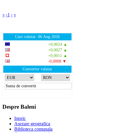
«
‹
1
›
»
Curs valutar: 06 Aug 2026
EUR
: 5,2513 RON
+0,0024 ▲
USD
: 4,5507 RON
+0,0027 ▲
CHF
: 5,6221 RON
+0,0011 ▲
GBP
: 6,1236 RON
-0,0008 ▼
Convertor valutar
»
Rezultat:
-
Despre Baleni
Istoric
Asezare geografica
Biblioteca comunala