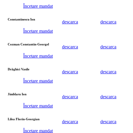
Încetare mandat
Constantinescu Ion
descarca
descarca
Încetare mandat
Cozman Constantin-Georgel
descarca
descarca
Încetare mandat
Drăghici Vasile
descarca
descarca
Încetare mandat
Jimblaru Ion
descarca
descarca
Încetare mandat
Lilea Florin-Georgian
descarca
descarca
Încetare mandat