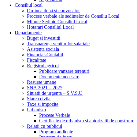
Consiliul local
Ordinea de zi si convocator
Procese verbale ale sedintelor de Consiliu Local
Minute Sedinte Consiliul Local
Hotarari Consiliul Local
Departamente
Buget si investitii
Transparența veniturilor salariale
Asistenta sociala
Financiar-Contabil
Fiscalitate
Registrul agricol
Publicare vanzare terenuri
Documente necesare
Resurse umane
SNA 2021 – 2025
Situatii de urgenta – S.V.S.U
Starea civila
Taxe si impozite
Urbanism
Procese Verbale
Certificate de urbanism si autorizatii de construire
Relatii cu publicul
Program audiente