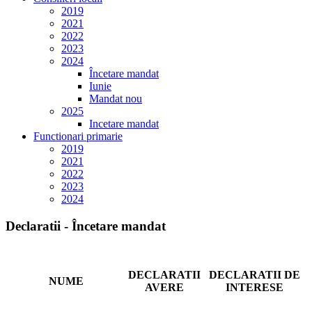
2019
2021
2022
2023
2024
Încetare mandat
Iunie
Mandat nou
2025
Incetare mandat
Functionari primarie
2019
2021
2022
2023
2024
Declaratii - Încetare mandat
DECLARATII
DECLARATII DE
NUME
AVERE
INTERESE