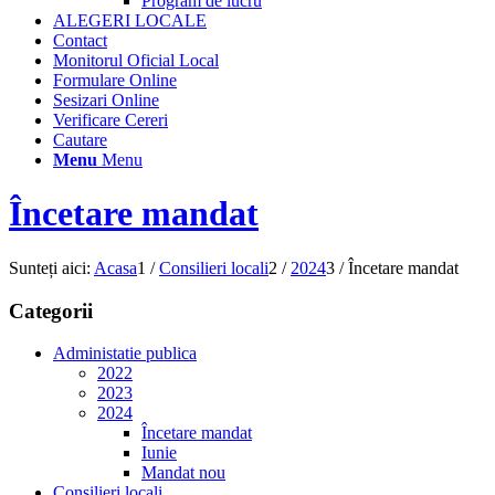
Program de lucru
ALEGERI LOCALE
Contact
Monitorul Oficial Local
Formulare Online
Sesizari Online
Verificare Cereri
Cautare
Menu
Menu
Încetare mandat
Sunteți aici:
Acasa
1
/
Consilieri locali
2
/
2024
3
/
Încetare mandat
Categorii
Administatie publica
2022
2023
2024
Încetare mandat
Iunie
Mandat nou
Consilieri locali