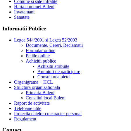
Comune si sate infratite
Harta comunei Baleni
Invatamant
Sanatate
Informatii Publice
Legea 544/2001 si Legea 52/2003
Documente, Cereri, Reclamatii
Formular online
Petitie online
Achizitii publice
Achizitii atribuite
Anunturi de participare
Consultarea pietei
Organigrama + HCL
Structura organizationala
Primaria Baleni
Consiliul local Baleni
Raport de activitate
Telefoane utile
Protectia datelor cu caracter personal
Regulament
Contact