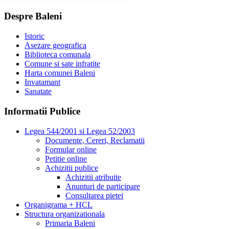
Despre Baleni
Istoric
Asezare geografica
Biblioteca comunala
Comune si sate infratite
Harta comunei Baleni
Invatamant
Sanatate
Informatii Publice
Legea 544/2001 si Legea 52/2003
Documente, Cereri, Reclamatii
Formular online
Petitie online
Achizitii publice
Achizitii atribuite
Anunturi de participare
Consultarea pietei
Organigrama + HCL
Structura organizationala
Primaria Baleni