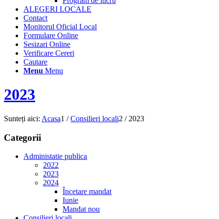
Program de lucru
ALEGERI LOCALE
Contact
Monitorul Oficial Local
Formulare Online
Sesizari Online
Verificare Cereri
Cautare
Menu
Menu
2023
Sunteți aici:
Acasa
1
/
Consilieri locali
2
/
2023
Categorii
Administatie publica
2022
2023
2024
Încetare mandat
Iunie
Mandat nou
Consilieri locali