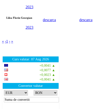
2023
Lilea Florin Georgian
descarca
descarca
2023
«
‹
1
›
»
Curs valutar: 07 Aug 2026
EUR
: 5,2554 RON
+0,0041 ▲
USD
: 4,5584 RON
+0,0077 ▲
CHF
: 5,6244 RON
+0,0023 ▲
GBP
: 6,1277 RON
+0,0041 ▲
Convertor valutar
»
Rezultat:
-