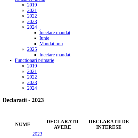
2019
2021
2022
2023
2024
Încetare mandat
Iunie
Mandat nou
2025
Incetare mandat
Functionari primarie
2019
2021
2022
2023
2024
Declaratii - 2023
DECLARATII
DECLARATII DE
NUME
AVERE
INTERESE
2023