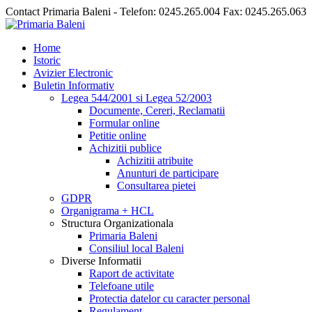
Contact Primaria Baleni - Telefon: 0245.265.004 Fax: 0245.265.063
Home
Istoric
Avizier Electronic
Buletin Informativ
Legea 544/2001 si Legea 52/2003
Documente, Cereri, Reclamatii
Formular online
Petitie online
Achizitii publice
Achizitii atribuite
Anunturi de participare
Consultarea pietei
GDPR
Organigrama + HCL
Structura Organizationala
Primaria Baleni
Consiliul local Baleni
Diverse Informatii
Raport de activitate
Telefoane utile
Protectia datelor cu caracter personal
Regulament