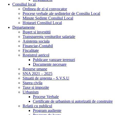
Consiliul local
Ordinea de zi si convocator
Procese verbale ale sedintelor de Consiliu Local
Minute Sedinte Consiliul Local
Hotarari Consiliul Local
Departamente
Buget si investitii
Transparența veniturilor salariale
Asistenta sociala
Financiar-Contabil
Fiscalitate
Registrul agricol
Publicare vanzare terenuri
Documente necesare
Resurse umane
SNA 2021 – 2025
Situatii de urgenta – S.V.S.U
Starea civila
Taxe si impozite
Urbanism
Procese Verbale
Certificate de urbanism si autorizatii de construire
Relatii cu publicul
Program audiente