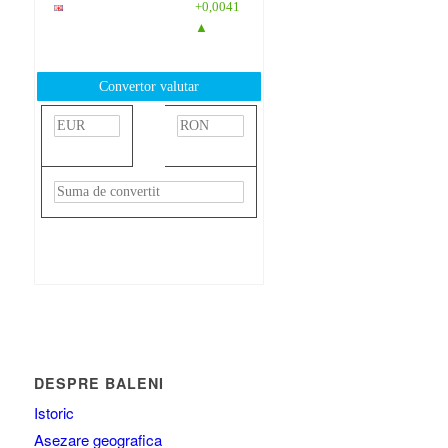
GBP
: 6,1277
+0,0041
RON
▲
Convertor valutar
»
Rezultat:
-
DESPRE BALENI
Istoric
Asezare geografica