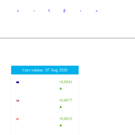
«
‹
1
2
›
»
Curs valutar: 07 Aug 2026
EUR
: 5,2554
+0,0041
RON
▲
USD
: 4,5584
+0,0077
RON
▲
CHF
: 5,6244
+0,0023
RON
▲