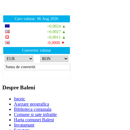
Curs valutar: 06 Aug 2026
EUR
: 5,2513 RON
+0,0024 ▲
USD
: 4,5507 RON
+0,0027 ▲
CHF
: 5,6221 RON
+0,0011 ▲
GBP
: 6,1236 RON
-0,0008 ▼
Convertor valutar
»
Rezultat:
-
Despre Baleni
Istoric
Asezare geografica
Biblioteca comunala
Comune si sate infratite
Harta comunei Baleni
Invatamant