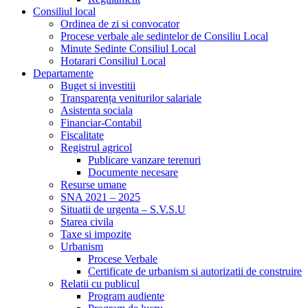
Consiliul local
Ordinea de zi si convocator
Procese verbale ale sedintelor de Consiliu Local
Minute Sedinte Consiliul Local
Hotarari Consiliul Local
Departamente
Buget si investitii
Transparența veniturilor salariale
Asistenta sociala
Financiar-Contabil
Fiscalitate
Registrul agricol
Publicare vanzare terenuri
Documente necesare
Resurse umane
SNA 2021 – 2025
Situatii de urgenta – S.V.S.U
Starea civila
Taxe si impozite
Urbanism
Procese Verbale
Certificate de urbanism si autorizatii de construire
Relatii cu publicul
Program audiente