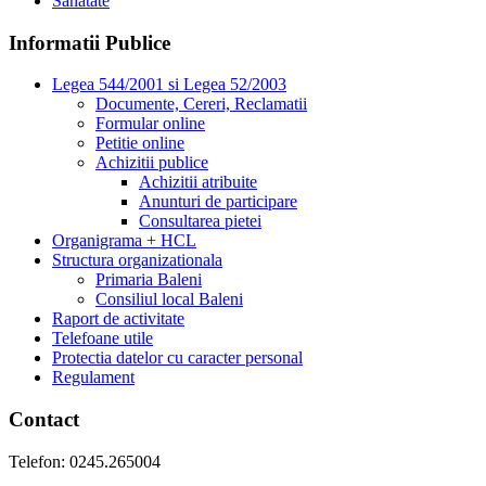
Sanatate
Informatii Publice
Legea 544/2001 si Legea 52/2003
Documente, Cereri, Reclamatii
Formular online
Petitie online
Achizitii publice
Achizitii atribuite
Anunturi de participare
Consultarea pietei
Organigrama + HCL
Structura organizationala
Primaria Baleni
Consiliul local Baleni
Raport de activitate
Telefoane utile
Protectia datelor cu caracter personal
Regulament
Contact
Telefon: 0245.265004