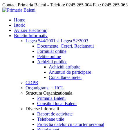
Contact Primaria Baleni - Telefon: 0245.265.004 Fax: 0245.265.063
Home
Istoric
Avizier Electronic
Buletin Informativ
Legea 544/2001 si Legea 52/2003
Documente, Cereri, Reclamatii
Formular online
Petitie online
Achizitii publice
Achizitii atribuite
Anunturi de participare
Consultarea pietei
GDPR
Organigrama + HCL
Structura Organizationala
Primaria Baleni
Consiliul local Baleni
Diverse Informatii
Raport de activitate
Telefoane utile
Protectia datelor cu caracter personal
Regulament