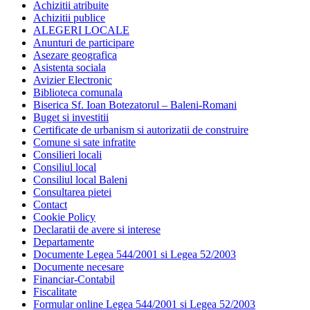
Achizitii atribuite
Achizitii publice
ALEGERI LOCALE
Anunturi de participare
Asezare geografica
Asistenta sociala
Avizier Electronic
Biblioteca comunala
Biserica Sf. Ioan Botezatorul – Baleni-Romani
Buget si investitii
Certificate de urbanism si autorizatii de construire
Comune si sate infratite
Consilieri locali
Consiliul local
Consiliul local Baleni
Consultarea pietei
Contact
Cookie Policy
Declaratii de avere si interese
Departamente
Documente Legea 544/2001 si Legea 52/2003
Documente necesare
Financiar-Contabil
Fiscalitate
Formular online Legea 544/2001 si Legea 52/2003