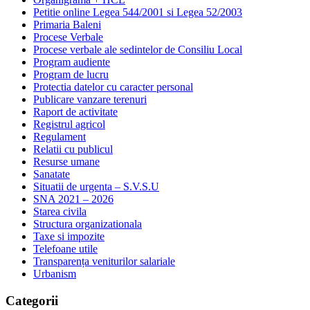
Petitie online Legea 544/2001 si Legea 52/2003
Primaria Baleni
Procese Verbale
Procese verbale ale sedintelor de Consiliu Local
Program audiente
Program de lucru
Protectia datelor cu caracter personal
Publicare vanzare terenuri
Raport de activitate
Registrul agricol
Regulament
Relatii cu publicul
Resurse umane
Sanatate
Situatii de urgenta – S.V.S.U
SNA 2021 – 2026
Starea civila
Structura organizationala
Taxe si impozite
Telefoane utile
Transparența veniturilor salariale
Urbanism
Categorii