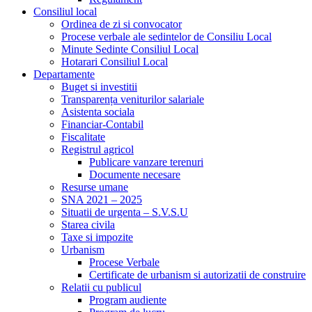
Consiliul local
Ordinea de zi si convocator
Procese verbale ale sedintelor de Consiliu Local
Minute Sedinte Consiliul Local
Hotarari Consiliul Local
Departamente
Buget si investitii
Transparența veniturilor salariale
Asistenta sociala
Financiar-Contabil
Fiscalitate
Registrul agricol
Publicare vanzare terenuri
Documente necesare
Resurse umane
SNA 2021 – 2025
Situatii de urgenta – S.V.S.U
Starea civila
Taxe si impozite
Urbanism
Procese Verbale
Certificate de urbanism si autorizatii de construire
Relatii cu publicul
Program audiente