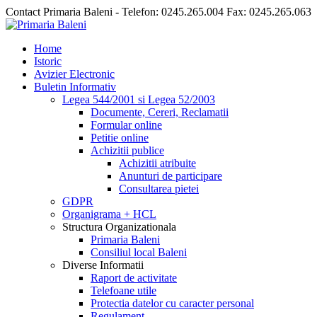
Contact Primaria Baleni - Telefon: 0245.265.004 Fax: 0245.265.063
Home
Istoric
Avizier Electronic
Buletin Informativ
Legea 544/2001 si Legea 52/2003
Documente, Cereri, Reclamatii
Formular online
Petitie online
Achizitii publice
Achizitii atribuite
Anunturi de participare
Consultarea pietei
GDPR
Organigrama + HCL
Structura Organizationala
Primaria Baleni
Consiliul local Baleni
Diverse Informatii
Raport de activitate
Telefoane utile
Protectia datelor cu caracter personal
Regulament