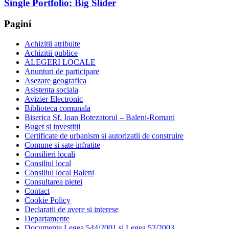
Single Portfolio: Big Slider
Pagini
Achizitii atribuite
Achizitii publice
ALEGERI LOCALE
Anunturi de participare
Asezare geografica
Asistenta sociala
Avizier Electronic
Biblioteca comunala
Biserica Sf. Ioan Botezatorul – Baleni-Romani
Buget si investitii
Certificate de urbanism si autorizatii de construire
Comune si sate infratite
Consilieri locali
Consiliul local
Consiliul local Baleni
Consultarea pietei
Contact
Cookie Policy
Declaratii de avere si interese
Departamente
Documente Legea 544/2001 si Legea 52/2003