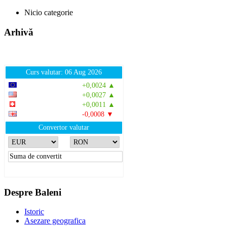
Nicio categorie
Arhivă
Curs valutar: 06 Aug 2026
EUR
: 5,2513 RON
+0,0024 ▲
USD
: 4,5507 RON
+0,0027 ▲
CHF
: 5,6221 RON
+0,0011 ▲
GBP
: 6,1236 RON
-0,0008 ▼
Convertor valutar
»
Rezultat:
-
Despre Baleni
Istoric
Asezare geografica