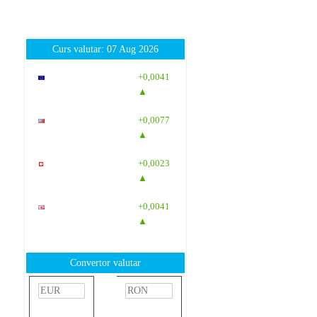
Curs valutar: 07 Aug 2026
EUR
: 5,2554
+0,0041
RON
▲
USD
: 4,5584
+0,0077
RON
▲
CHF
: 5,6244
+0,0023
RON
▲
GBP
: 6,1277
+0,0041
RON
▲
Convertor valutar
»