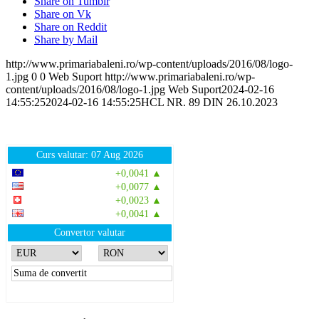
Share on Tumblr
Share on Vk
Share on Reddit
Share by Mail
http://www.primariabaleni.ro/wp-content/uploads/2016/08/logo-
1.jpg
0
0
Web Suport
http://www.primariabaleni.ro/wp-
content/uploads/2016/08/logo-1.jpg
Web Suport
2024-02-16
14:55:25
2024-02-16 14:55:25
HCL NR. 89 DIN 26.10.2023
Curs valutar: 07 Aug 2026
EUR
: 5,2554 RON
+0,0041 ▲
USD
: 4,5584 RON
+0,0077 ▲
CHF
: 5,6244 RON
+0,0023 ▲
GBP
: 6,1277 RON
+0,0041 ▲
Convertor valutar
»
Rezultat:
-