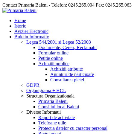
Contact Primaria Baleni - Telefon: 0245.265.004 Fax: 0245.265.063
Home
Istoric
Avizier Electronic
Buletin Informativ
Legea 544/2001 si Legea 52/2003
Documente, Cereri, Reclamatii
Formular online
Petitie online
Achizitii publice
Achizitii atribuite
Anunturi de participare
Consultarea pietei
GDPR
Organigrama + HCL
Structura Organizationala
Primaria Baleni
Consiliul local Baleni
Diverse Informatii
Raport de activitate
Telefoane utile
Protectia datelor cu caracter personal
Regulament