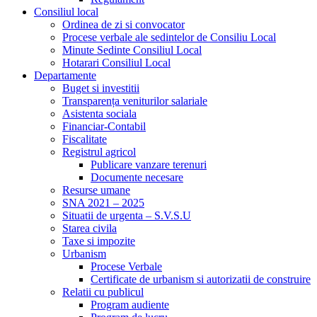
Consiliul local
Ordinea de zi si convocator
Procese verbale ale sedintelor de Consiliu Local
Minute Sedinte Consiliul Local
Hotarari Consiliul Local
Departamente
Buget si investitii
Transparența veniturilor salariale
Asistenta sociala
Financiar-Contabil
Fiscalitate
Registrul agricol
Publicare vanzare terenuri
Documente necesare
Resurse umane
SNA 2021 – 2025
Situatii de urgenta – S.V.S.U
Starea civila
Taxe si impozite
Urbanism
Procese Verbale
Certificate de urbanism si autorizatii de construire
Relatii cu publicul
Program audiente