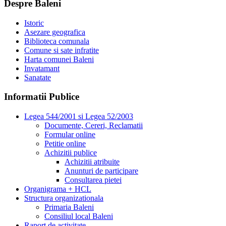
Despre Baleni
Istoric
Asezare geografica
Biblioteca comunala
Comune si sate infratite
Harta comunei Baleni
Invatamant
Sanatate
Informatii Publice
Legea 544/2001 si Legea 52/2003
Documente, Cereri, Reclamatii
Formular online
Petitie online
Achizitii publice
Achizitii atribuite
Anunturi de participare
Consultarea pietei
Organigrama + HCL
Structura organizationala
Primaria Baleni
Consiliul local Baleni
Raport de activitate