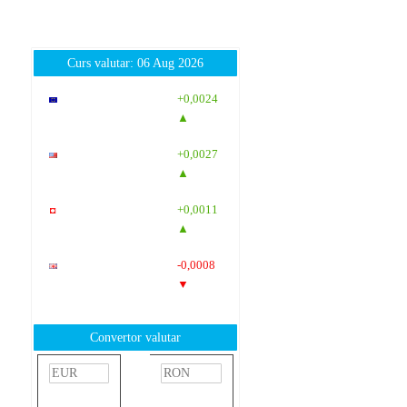
Curs valutar: 06 Aug 2026
EUR
: 5,2513
+0,0024
RON
▲
USD
: 4,5507
+0,0027
RON
▲
CHF
: 5,6221
+0,0011
RON
▲
GBP
: 6,1236
-0,0008
RON
▼
Convertor valutar
»