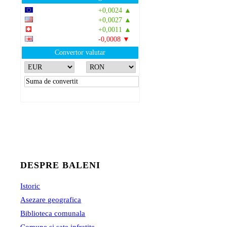
EUR
: 5,2513 RON
+0,0024 ▲
USD
: 4,5507 RON
+0,0027 ▲
CHF
: 5,6221 RON
+0,0011 ▲
GBP
: 6,1236 RON
-0,0008 ▼
Convertor valutar
»
Rezultat:
-
DESPRE BALENI
Istoric
Asezare geografica
Biblioteca comunala