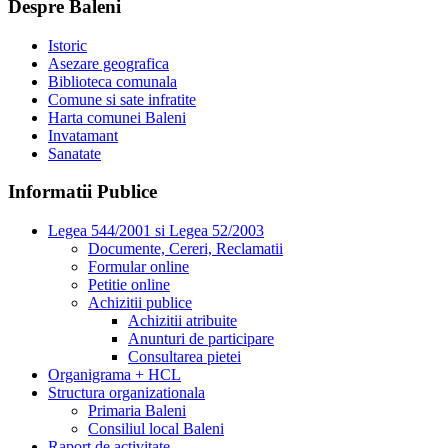
Despre Baleni
Istoric
Asezare geografica
Biblioteca comunala
Comune si sate infratite
Harta comunei Baleni
Invatamant
Sanatate
Informatii Publice
Legea 544/2001 si Legea 52/2003
Documente, Cereri, Reclamatii
Formular online
Petitie online
Achizitii publice
Achizitii atribuite
Anunturi de participare
Consultarea pietei
Organigrama + HCL
Structura organizationala
Primaria Baleni
Consiliul local Baleni
Raport de activitate