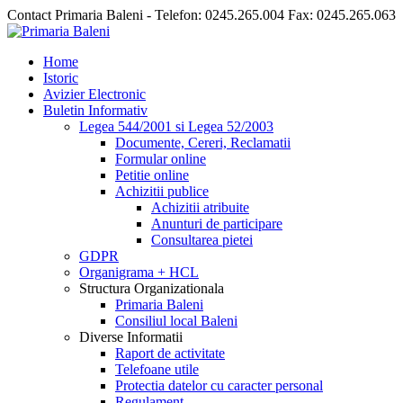
Contact Primaria Baleni - Telefon: 0245.265.004 Fax: 0245.265.063
Home
Istoric
Avizier Electronic
Buletin Informativ
Legea 544/2001 si Legea 52/2003
Documente, Cereri, Reclamatii
Formular online
Petitie online
Achizitii publice
Achizitii atribuite
Anunturi de participare
Consultarea pietei
GDPR
Organigrama + HCL
Structura Organizationala
Primaria Baleni
Consiliul local Baleni
Diverse Informatii
Raport de activitate
Telefoane utile
Protectia datelor cu caracter personal
Regulament