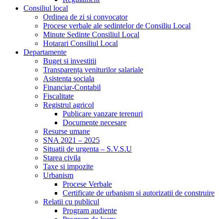
Consiliul local
Ordinea de zi si convocator
Procese verbale ale sedintelor de Consiliu Local
Minute Sedinte Consiliul Local
Hotarari Consiliul Local
Departamente
Buget si investitii
Transparența veniturilor salariale
Asistenta sociala
Financiar-Contabil
Fiscalitate
Registrul agricol
Publicare vanzare terenuri
Documente necesare
Resurse umane
SNA 2021 – 2025
Situatii de urgenta – S.V.S.U
Starea civila
Taxe si impozite
Urbanism
Procese Verbale
Certificate de urbanism si autorizatii de construire
Relatii cu publicul
Program audiente