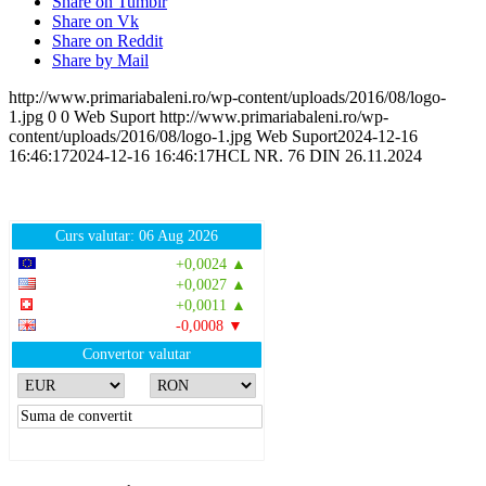
Share on Tumblr
Share on Vk
Share on Reddit
Share by Mail
http://www.primariabaleni.ro/wp-content/uploads/2016/08/logo-
1.jpg
0
0
Web Suport
http://www.primariabaleni.ro/wp-
content/uploads/2016/08/logo-1.jpg
Web Suport
2024-12-16
16:46:17
2024-12-16 16:46:17
HCL NR. 76 DIN 26.11.2024
Curs valutar: 06 Aug 2026
EUR
: 5,2513 RON
+0,0024 ▲
USD
: 4,5507 RON
+0,0027 ▲
CHF
: 5,6221 RON
+0,0011 ▲
GBP
: 6,1236 RON
-0,0008 ▼
Convertor valutar
»
Rezultat:
-