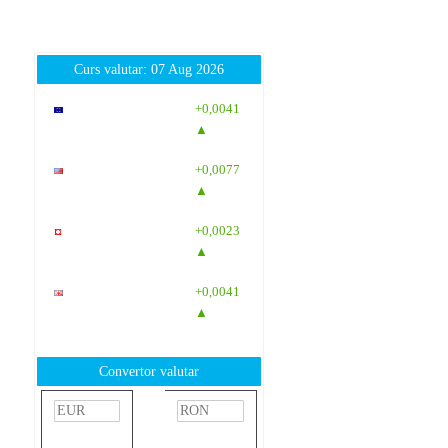
Curs valutar: 07 Aug 2026
EUR
: 5,2554
+0,0041
RON
▲
USD
: 4,5584
+0,0077
RON
▲
CHF
: 5,6244
+0,0023
RON
▲
GBP
: 6,1277
+0,0041
RON
▲
Convertor valutar
»