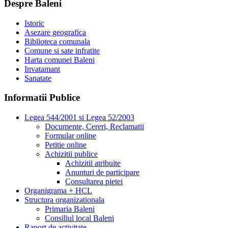
Despre Baleni
Istoric
Asezare geografica
Biblioteca comunala
Comune si sate infratite
Harta comunei Baleni
Invatamant
Sanatate
Informatii Publice
Legea 544/2001 si Legea 52/2003
Documente, Cereri, Reclamatii
Formular online
Petitie online
Achizitii publice
Achizitii atribuite
Anunturi de participare
Consultarea pietei
Organigrama + HCL
Structura organizationala
Primaria Baleni
Consiliul local Baleni
Raport de activitate