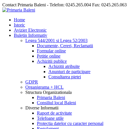
Contact Primaria Baleni - Telefon: 0245.265.004 Fax: 0245.265.063
Home
Istoric
Avizier Electronic
Buletin Informativ
Legea 544/2001 si Legea 52/2003
Documente, Cereri, Reclamatii
Formular online
Petitie online
Achizitii publice
Achizitii atribuite
Anunturi de participare
Consultarea pietei
GDPR
Organigrama + HCL
Structura Organizationala
Primaria Baleni
Consiliul local Baleni
Diverse Informatii
Raport de activitate
Telefoane utile
Protectia datelor cu caracter personal
Regulament