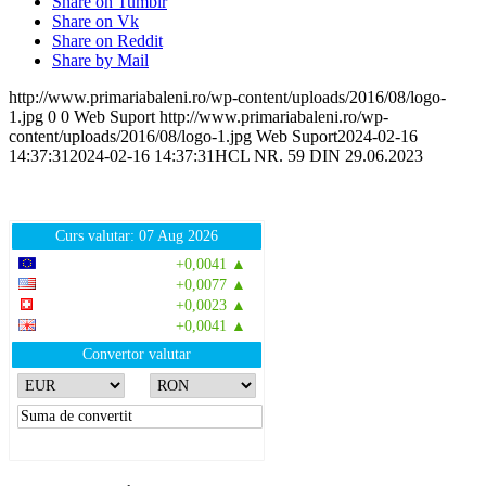
Share on Tumblr
Share on Vk
Share on Reddit
Share by Mail
http://www.primariabaleni.ro/wp-content/uploads/2016/08/logo-
1.jpg
0
0
Web Suport
http://www.primariabaleni.ro/wp-
content/uploads/2016/08/logo-1.jpg
Web Suport
2024-02-16
14:37:31
2024-02-16 14:37:31
HCL NR. 59 DIN 29.06.2023
Curs valutar: 07 Aug 2026
EUR
: 5,2554 RON
+0,0041 ▲
USD
: 4,5584 RON
+0,0077 ▲
CHF
: 5,6244 RON
+0,0023 ▲
GBP
: 6,1277 RON
+0,0041 ▲
Convertor valutar
»
Rezultat:
-