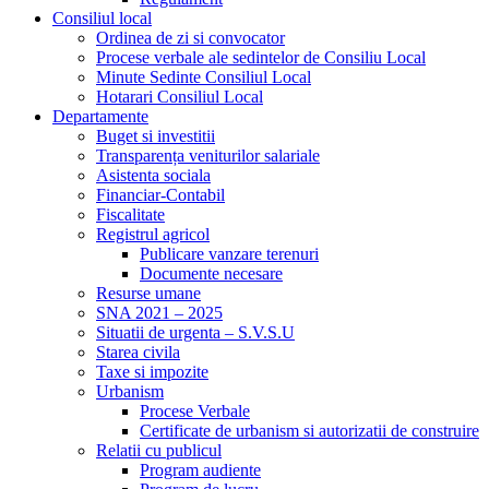
Consiliul local
Ordinea de zi si convocator
Procese verbale ale sedintelor de Consiliu Local
Minute Sedinte Consiliul Local
Hotarari Consiliul Local
Departamente
Buget si investitii
Transparența veniturilor salariale
Asistenta sociala
Financiar-Contabil
Fiscalitate
Registrul agricol
Publicare vanzare terenuri
Documente necesare
Resurse umane
SNA 2021 – 2025
Situatii de urgenta – S.V.S.U
Starea civila
Taxe si impozite
Urbanism
Procese Verbale
Certificate de urbanism si autorizatii de construire
Relatii cu publicul
Program audiente