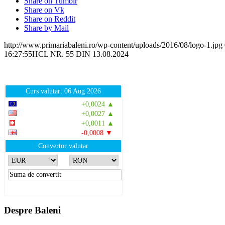
Share on Tumblr
Share on Vk
Share on Reddit
Share by Mail
http://www.primariabaleni.ro/wp-content/uploads/2016/08/logo-1.jpg
16:27:55
HCL NR. 55 DIN 13.08.2024
Curs valutar: 06 Aug 2026
EUR
: 5,2513 RON
+0,0024 ▲
USD
: 4,5507 RON
+0,0027 ▲
CHF
: 5,6221 RON
+0,0011 ▲
GBP
: 6,1236 RON
-0,0008 ▼
Convertor valutar
»
Rezultat:
-
Despre Baleni