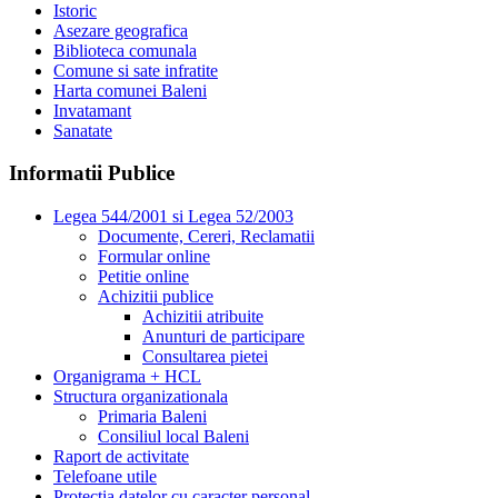
Istoric
Asezare geografica
Biblioteca comunala
Comune si sate infratite
Harta comunei Baleni
Invatamant
Sanatate
Informatii Publice
Legea 544/2001 si Legea 52/2003
Documente, Cereri, Reclamatii
Formular online
Petitie online
Achizitii publice
Achizitii atribuite
Anunturi de participare
Consultarea pietei
Organigrama + HCL
Structura organizationala
Primaria Baleni
Consiliul local Baleni
Raport de activitate
Telefoane utile
Protectia datelor cu caracter personal