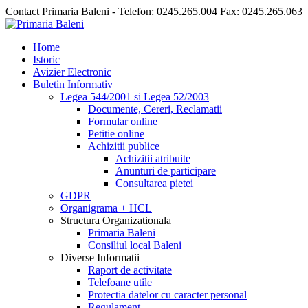
Contact Primaria Baleni - Telefon: 0245.265.004 Fax: 0245.265.063
Home
Istoric
Avizier Electronic
Buletin Informativ
Legea 544/2001 si Legea 52/2003
Documente, Cereri, Reclamatii
Formular online
Petitie online
Achizitii publice
Achizitii atribuite
Anunturi de participare
Consultarea pietei
GDPR
Organigrama + HCL
Structura Organizationala
Primaria Baleni
Consiliul local Baleni
Diverse Informatii
Raport de activitate
Telefoane utile
Protectia datelor cu caracter personal
Regulament