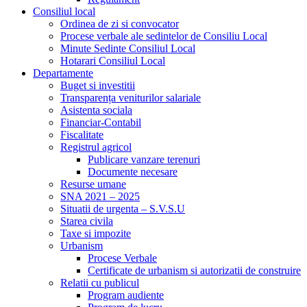
Consiliul local
Ordinea de zi si convocator
Procese verbale ale sedintelor de Consiliu Local
Minute Sedinte Consiliul Local
Hotarari Consiliul Local
Departamente
Buget si investitii
Transparența veniturilor salariale
Asistenta sociala
Financiar-Contabil
Fiscalitate
Registrul agricol
Publicare vanzare terenuri
Documente necesare
Resurse umane
SNA 2021 – 2025
Situatii de urgenta – S.V.S.U
Starea civila
Taxe si impozite
Urbanism
Procese Verbale
Certificate de urbanism si autorizatii de construire
Relatii cu publicul
Program audiente