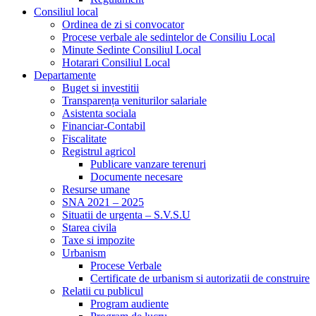
Consiliul local
Ordinea de zi si convocator
Procese verbale ale sedintelor de Consiliu Local
Minute Sedinte Consiliul Local
Hotarari Consiliul Local
Departamente
Buget si investitii
Transparența veniturilor salariale
Asistenta sociala
Financiar-Contabil
Fiscalitate
Registrul agricol
Publicare vanzare terenuri
Documente necesare
Resurse umane
SNA 2021 – 2025
Situatii de urgenta – S.V.S.U
Starea civila
Taxe si impozite
Urbanism
Procese Verbale
Certificate de urbanism si autorizatii de construire
Relatii cu publicul
Program audiente