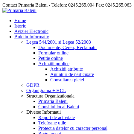
Contact Primaria Baleni - Telefon: 0245.265.004 Fax: 0245.265.063
Home
Istoric
Avizier Electronic
Buletin Informativ
Legea 544/2001 si Legea 52/2003
Documente, Cereri, Reclamatii
Formular online
Petitie online
Achizitii publice
Achizitii atribuite
Anunturi de participare
Consultarea pietei
GDPR
Organigrama + HCL
Structura Organizationala
Primaria Baleni
Consiliul local Baleni
Diverse Informatii
Raport de activitate
Telefoane utile
Protectia datelor cu caracter personal
Regulament