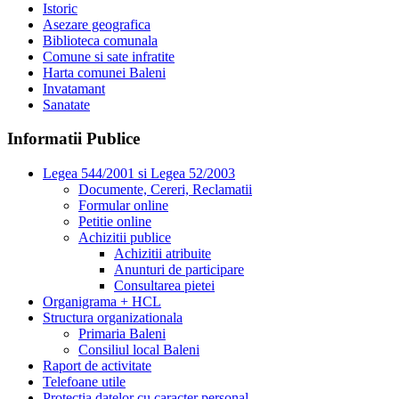
Istoric
Asezare geografica
Biblioteca comunala
Comune si sate infratite
Harta comunei Baleni
Invatamant
Sanatate
Informatii Publice
Legea 544/2001 si Legea 52/2003
Documente, Cereri, Reclamatii
Formular online
Petitie online
Achizitii publice
Achizitii atribuite
Anunturi de participare
Consultarea pietei
Organigrama + HCL
Structura organizationala
Primaria Baleni
Consiliul local Baleni
Raport de activitate
Telefoane utile
Protectia datelor cu caracter personal