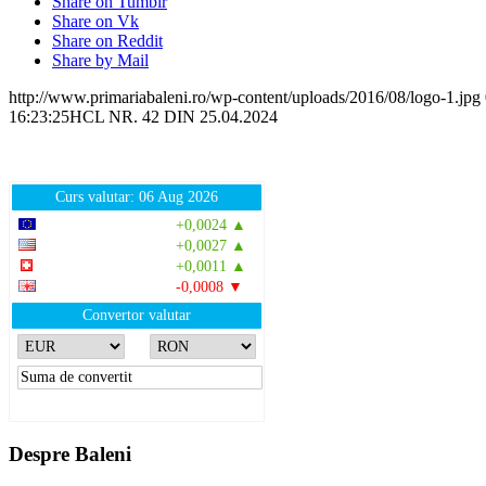
Share on Tumblr
Share on Vk
Share on Reddit
Share by Mail
http://www.primariabaleni.ro/wp-content/uploads/2016/08/logo-1.jpg
16:23:25
HCL NR. 42 DIN 25.04.2024
Curs valutar: 06 Aug 2026
EUR
: 5,2513 RON
+0,0024 ▲
USD
: 4,5507 RON
+0,0027 ▲
CHF
: 5,6221 RON
+0,0011 ▲
GBP
: 6,1236 RON
-0,0008 ▼
Convertor valutar
»
Rezultat:
-
Despre Baleni