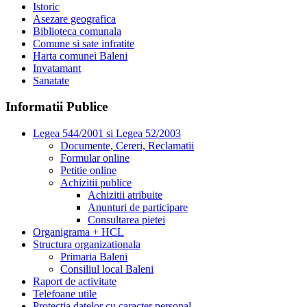
Istoric
Asezare geografica
Biblioteca comunala
Comune si sate infratite
Harta comunei Baleni
Invatamant
Sanatate
Informatii Publice
Legea 544/2001 si Legea 52/2003
Documente, Cereri, Reclamatii
Formular online
Petitie online
Achizitii publice
Achizitii atribuite
Anunturi de participare
Consultarea pietei
Organigrama + HCL
Structura organizationala
Primaria Baleni
Consiliul local Baleni
Raport de activitate
Telefoane utile
Protectia datelor cu caracter personal