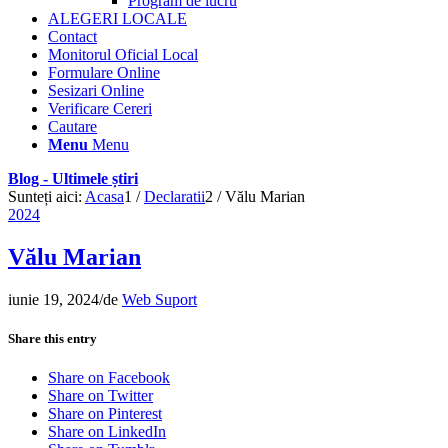
Program de lucru
ALEGERI LOCALE
Contact
Monitorul Oficial Local
Formulare Online
Sesizari Online
Verificare Cereri
Cautare
Menu
Menu
Blog - Ultimele știri
Sunteți aici:
Acasa
1
/
Declaratii
2
/
Vălu Marian
2024
Vălu Marian
iunie 19, 2024
/
de
Web Suport
Share this entry
Share on Facebook
Share on Twitter
Share on Pinterest
Share on LinkedIn