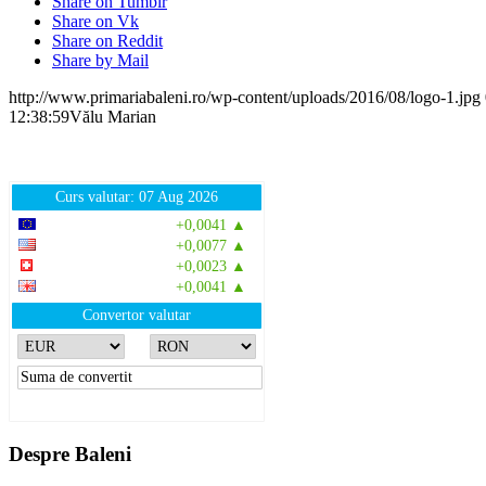
Share on Tumblr
Share on Vk
Share on Reddit
Share by Mail
http://www.primariabaleni.ro/wp-content/uploads/2016/08/logo-1.jpg
12:38:59
Vălu Marian
Curs valutar: 07 Aug 2026
EUR
: 5,2554 RON
+0,0041 ▲
USD
: 4,5584 RON
+0,0077 ▲
CHF
: 5,6244 RON
+0,0023 ▲
GBP
: 6,1277 RON
+0,0041 ▲
Convertor valutar
»
Rezultat:
-
Despre Baleni