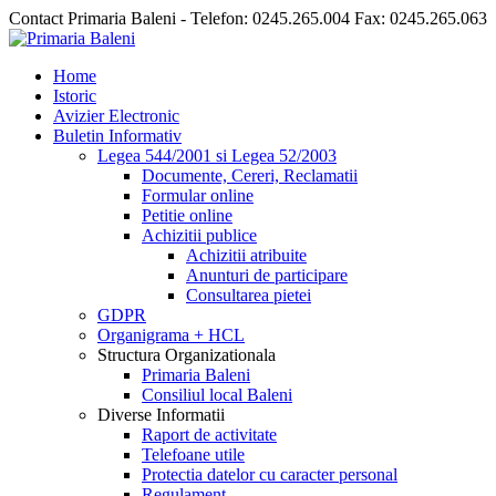
Contact Primaria Baleni - Telefon: 0245.265.004 Fax: 0245.265.063
Home
Istoric
Avizier Electronic
Buletin Informativ
Legea 544/2001 si Legea 52/2003
Documente, Cereri, Reclamatii
Formular online
Petitie online
Achizitii publice
Achizitii atribuite
Anunturi de participare
Consultarea pietei
GDPR
Organigrama + HCL
Structura Organizationala
Primaria Baleni
Consiliul local Baleni
Diverse Informatii
Raport de activitate
Telefoane utile
Protectia datelor cu caracter personal
Regulament