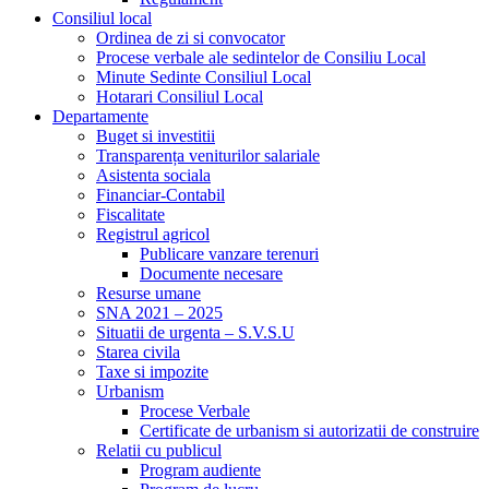
Consiliul local
Ordinea de zi si convocator
Procese verbale ale sedintelor de Consiliu Local
Minute Sedinte Consiliul Local
Hotarari Consiliul Local
Departamente
Buget si investitii
Transparența veniturilor salariale
Asistenta sociala
Financiar-Contabil
Fiscalitate
Registrul agricol
Publicare vanzare terenuri
Documente necesare
Resurse umane
SNA 2021 – 2025
Situatii de urgenta – S.V.S.U
Starea civila
Taxe si impozite
Urbanism
Procese Verbale
Certificate de urbanism si autorizatii de construire
Relatii cu publicul
Program audiente