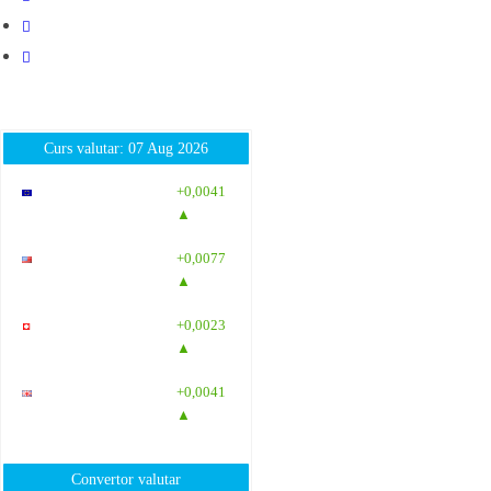
Curs valutar: 07 Aug 2026
EUR
: 5,2554
+0,0041
RON
▲
USD
: 4,5584
+0,0077
RON
▲
CHF
: 5,6244
+0,0023
RON
▲
GBP
: 6,1277
+0,0041
RON
▲
Convertor valutar