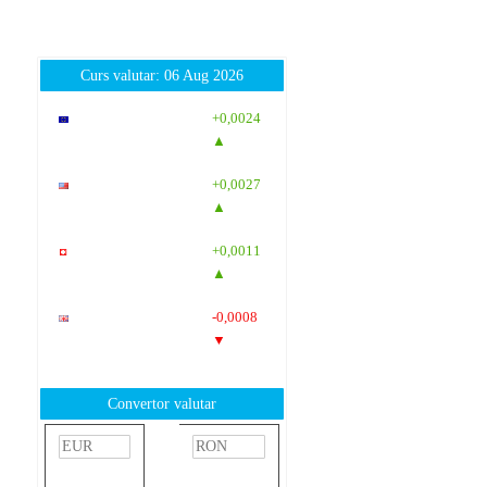
Curs valutar: 06 Aug 2026
EUR
: 5,2513
+0,0024
RON
▲
USD
: 4,5507
+0,0027
RON
▲
CHF
: 5,6221
+0,0011
RON
▲
GBP
: 6,1236
-0,0008
RON
▼
Convertor valutar
»