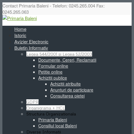
Contact Primaria Baleni - Telefon: 0245.265.004 Fax:
0245.265.063
Home
Istoric
Avizier Electronic
Buletin Informativ
Legea 544/2001 si Legea 52/2003
Documente, Cereri, Reclamatii
Formular online
Petitie online
Achizitii publice
Achizitii atribuite
Anunturi de participare
Consultarea pietei
GDPR
Organigrama + HCL
Structura Organizationala
Primaria Baleni
Consiliul local Baleni
Diverse Informatii