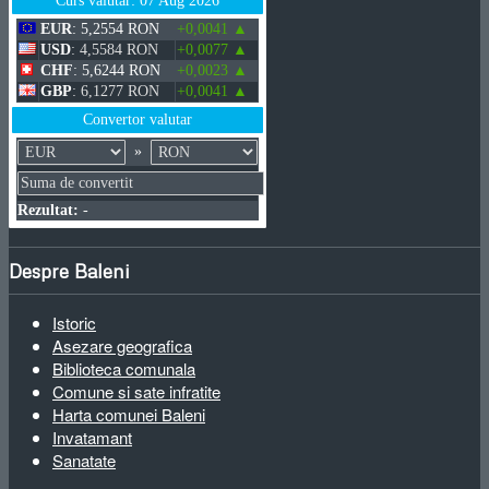
Curs valutar: 07 Aug 2026
EUR
: 5,2554 RON
+0,0041 ▲
USD
: 4,5584 RON
+0,0077 ▲
CHF
: 5,6244 RON
+0,0023 ▲
GBP
: 6,1277 RON
+0,0041 ▲
Convertor valutar
»
Rezultat:
-
Despre Baleni
Istoric
Asezare geografica
Biblioteca comunala
Comune si sate infratite
Harta comunei Baleni
Invatamant
Sanatate