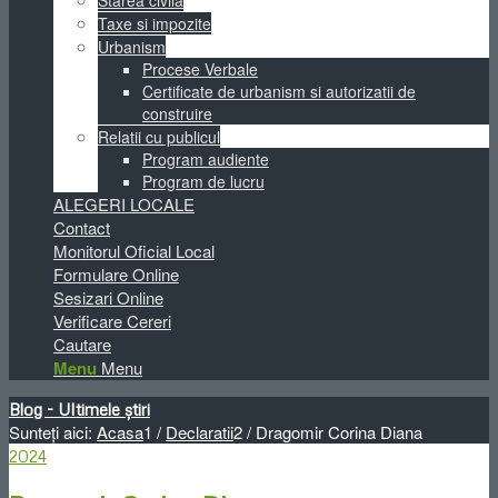
Starea civila
Taxe si impozite
Urbanism
Procese Verbale
Certificate de urbanism si autorizatii de
construire
Relatii cu publicul
Program audiente
Program de lucru
ALEGERI LOCALE
Contact
Monitorul Oficial Local
Formulare Online
Sesizari Online
Verificare Cereri
Cautare
Menu
Menu
Blog - Ultimele știri
Sunteți aici:
Acasa
1
/
Declaratii
2
/
Dragomir Corina Diana
2024