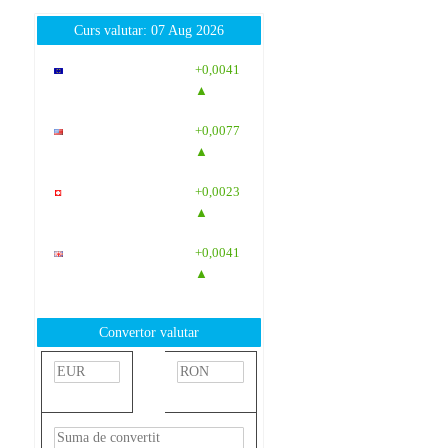
Curs valutar: 07 Aug 2026
EUR
: 5,2554
+0,0041
RON
▲
USD
: 4,5584
+0,0077
RON
▲
CHF
: 5,6244
+0,0023
RON
▲
GBP
: 6,1277
+0,0041
RON
▲
Convertor valutar
»