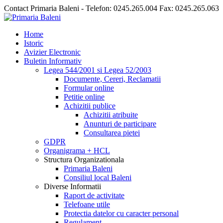
Contact Primaria Baleni - Telefon: 0245.265.004 Fax: 0245.265.063
Home
Istoric
Avizier Electronic
Buletin Informativ
Legea 544/2001 si Legea 52/2003
Documente, Cereri, Reclamatii
Formular online
Petitie online
Achizitii publice
Achizitii atribuite
Anunturi de participare
Consultarea pietei
GDPR
Organigrama + HCL
Structura Organizationala
Primaria Baleni
Consiliul local Baleni
Diverse Informatii
Raport de activitate
Telefoane utile
Protectia datelor cu caracter personal
Regulament