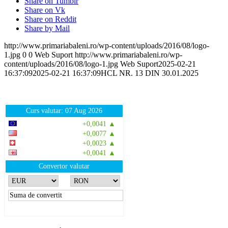
Share on Tumblr
Share on Vk
Share on Reddit
Share by Mail
http://www.primariabaleni.ro/wp-content/uploads/2016/08/logo-
1.jpg
0
0
Web Suport
http://www.primariabaleni.ro/wp-
content/uploads/2016/08/logo-1.jpg
Web Suport
2025-02-21
16:37:09
2025-02-21 16:37:09
HCL NR. 13 DIN 30.01.2025
Curs valutar: 07 Aug 2026
EUR
: 5,2554 RON
+0,0041 ▲
USD
: 4,5584 RON
+0,0077 ▲
CHF
: 5,6244 RON
+0,0023 ▲
GBP
: 6,1277 RON
+0,0041 ▲
Convertor valutar
»
Rezultat:
-