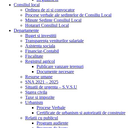
Consiliul local
Ordinea de zi si convocator
Procese verbale ale sedintelor de Consiliu Local
Minute Sedinte Consiliul Local
Hotarari Consiliul Local
Departamente
Buget si investitii
Transparența veniturilor salariale
Asistenta sociala
Financiar-Contabil
Fiscalitate
Registrul agricol
Publicare vanzare terenuri
Documente necesare
Resurse umane
SNA 2021 – 2025
Situatii de urgenta – S.V.S.U
Starea civila
Taxe si impozite
Urbanism
Procese Verbale
Certificate de urbanism si autorizatii de construire
Relatii cu publicul
Program audiente