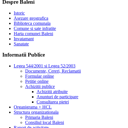
Despre Baleni
Istoric
Asezare geografica
Biblioteca comunala
Comune si sate infratite
Harta comunei Baleni
Invatamant
Sanatate
Informatii Publice
Legea 544/2001 si Legea 52/2003
Documente, Cereri, Reclamatii
Formular online
Petitie online
Achizitii publice
Achizitii atribuite
Anunturi de participare
Consultarea pietei
Organigrama + HCL
Structura organizationala
Primaria Baleni
Consiliul local Baleni
Raport de activitate