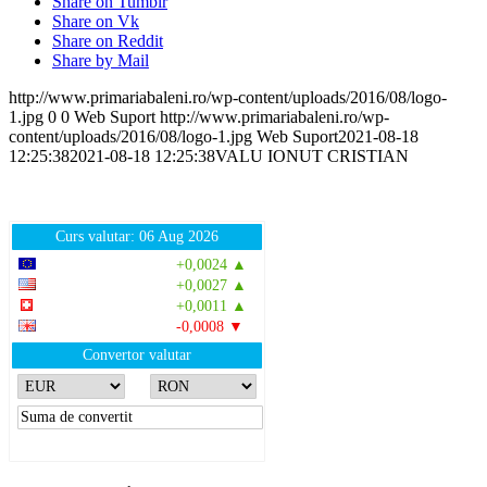
Share on Tumblr
Share on Vk
Share on Reddit
Share by Mail
http://www.primariabaleni.ro/wp-content/uploads/2016/08/logo-
1.jpg
0
0
Web Suport
http://www.primariabaleni.ro/wp-
content/uploads/2016/08/logo-1.jpg
Web Suport
2021-08-18
12:25:38
2021-08-18 12:25:38
VALU IONUT CRISTIAN
Curs valutar: 06 Aug 2026
EUR
: 5,2513 RON
+0,0024 ▲
USD
: 4,5507 RON
+0,0027 ▲
CHF
: 5,6221 RON
+0,0011 ▲
GBP
: 6,1236 RON
-0,0008 ▼
Convertor valutar
»
Rezultat:
-