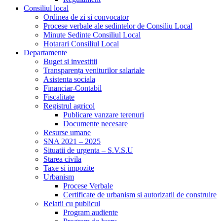
Consiliul local
Ordinea de zi si convocator
Procese verbale ale sedintelor de Consiliu Local
Minute Sedinte Consiliul Local
Hotarari Consiliul Local
Departamente
Buget si investitii
Transparența veniturilor salariale
Asistenta sociala
Financiar-Contabil
Fiscalitate
Registrul agricol
Publicare vanzare terenuri
Documente necesare
Resurse umane
SNA 2021 – 2025
Situatii de urgenta – S.V.S.U
Starea civila
Taxe si impozite
Urbanism
Procese Verbale
Certificate de urbanism si autorizatii de construire
Relatii cu publicul
Program audiente