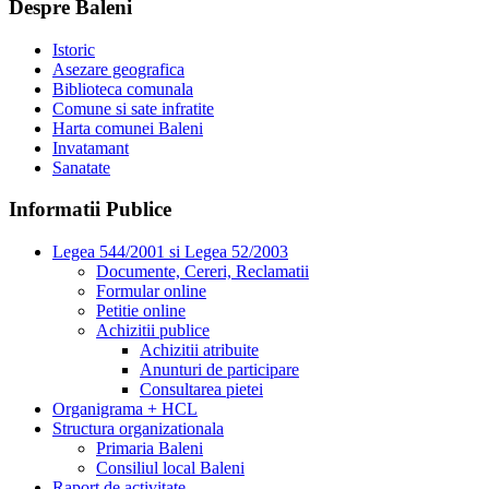
Despre Baleni
Istoric
Asezare geografica
Biblioteca comunala
Comune si sate infratite
Harta comunei Baleni
Invatamant
Sanatate
Informatii Publice
Legea 544/2001 si Legea 52/2003
Documente, Cereri, Reclamatii
Formular online
Petitie online
Achizitii publice
Achizitii atribuite
Anunturi de participare
Consultarea pietei
Organigrama + HCL
Structura organizationala
Primaria Baleni
Consiliul local Baleni
Raport de activitate