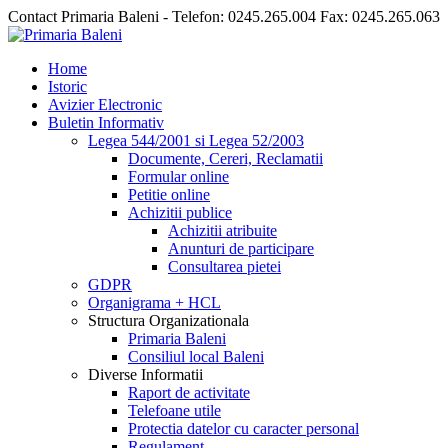
Contact Primaria Baleni - Telefon: 0245.265.004 Fax: 0245.265.063
Home
Istoric
Avizier Electronic
Buletin Informativ
Legea 544/2001 si Legea 52/2003
Documente, Cereri, Reclamatii
Formular online
Petitie online
Achizitii publice
Achizitii atribuite
Anunturi de participare
Consultarea pietei
GDPR
Organigrama + HCL
Structura Organizationala
Primaria Baleni
Consiliul local Baleni
Diverse Informatii
Raport de activitate
Telefoane utile
Protectia datelor cu caracter personal
Regulament