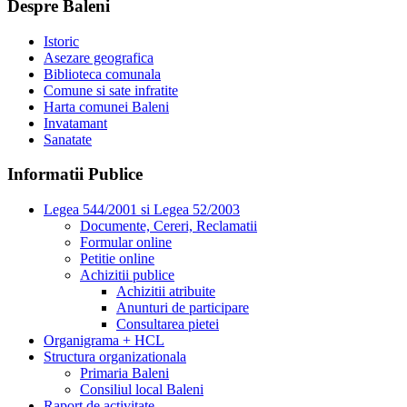
Despre Baleni
Istoric
Asezare geografica
Biblioteca comunala
Comune si sate infratite
Harta comunei Baleni
Invatamant
Sanatate
Informatii Publice
Legea 544/2001 si Legea 52/2003
Documente, Cereri, Reclamatii
Formular online
Petitie online
Achizitii publice
Achizitii atribuite
Anunturi de participare
Consultarea pietei
Organigrama + HCL
Structura organizationala
Primaria Baleni
Consiliul local Baleni
Raport de activitate