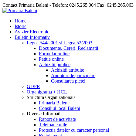
Contact Primaria Baleni - Telefon: 0245.265.004 Fax: 0245.265.063
Home
Istoric
Avizier Electronic
Buletin Informativ
Legea 544/2001 si Legea 52/2003
Documente, Cereri, Reclamatii
Formular online
Petitie online
Achizitii publice
Achizitii atribuite
Anunturi de participare
Consultarea pietei
GDPR
Organigrama + HCL
Structura Organizationala
Primaria Baleni
Consiliul local Baleni
Diverse Informatii
Raport de activitate
Telefoane utile
Protectia datelor cu caracter personal
Regulament