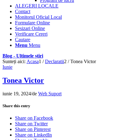
Program de lucru
ALEGERI LOCALE
Contact
Monitorul Oficial Local
Formulare Online
Sesizari Online
Verificare Cereri
Cautare
Menu
Menu
Blog - Ultimele știri
Sunteți aici:
Acasa
1
/
Declaratii
2
/
Tonea Victor
Iunie
Tonea Victor
iunie 19, 2024
/
de
Web Suport
Share this entry
Share on Facebook
Share on Twitter
Share on Pinterest
Share on LinkedIn