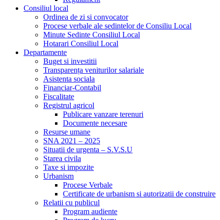
Consiliul local
Ordinea de zi si convocator
Procese verbale ale sedintelor de Consiliu Local
Minute Sedinte Consiliul Local
Hotarari Consiliul Local
Departamente
Buget si investitii
Transparența veniturilor salariale
Asistenta sociala
Financiar-Contabil
Fiscalitate
Registrul agricol
Publicare vanzare terenuri
Documente necesare
Resurse umane
SNA 2021 – 2025
Situatii de urgenta – S.V.S.U
Starea civila
Taxe si impozite
Urbanism
Procese Verbale
Certificate de urbanism si autorizatii de construire
Relatii cu publicul
Program audiente