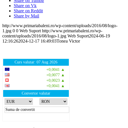
Share on Tumblr
Share on Vk
Share on Reddit
Share by Mail
http://www.primariabaleni.ro/wp-content/uploads/2016/08/logo-
1.jpg
0
0
Web Suport
http://www.primariabaleni.ro/wp-
content/uploads/2016/08/logo-1.jpg
Web Suport
2024-06-19
12:16:26
2024-12-17 16:49:03
Tonea Victor
Curs valutar: 07 Aug 2026
EUR
: 5,2554 RON
+0,0041 ▲
USD
: 4,5584 RON
+0,0077 ▲
CHF
: 5,6244 RON
+0,0023 ▲
GBP
: 6,1277 RON
+0,0041 ▲
Convertor valutar
»
Rezultat:
-