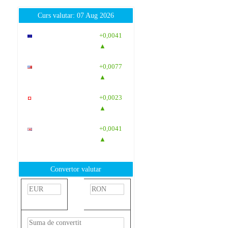
Curs valutar: 07 Aug 2026
EUR
: 5,2554
+0,0041
RON
▲
USD
: 4,5584
+0,0077
RON
▲
CHF
: 5,6244
+0,0023
RON
▲
GBP
: 6,1277
+0,0041
RON
▲
Convertor valutar
»