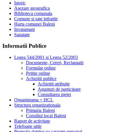
Istoric
Asezare geografica
Biblioteca comunala
Comune si sate infratite
Harta comunei Baleni
Invatamant
Sanatate
Informatii Publice
Legea 544/2001 si Legea 52/2003
Documente, Cereri, Reclamatii
Formular online
Petitie online
Achizitii publice
Achizitii atribuite
Anunturi de participare
Consultarea pietei
Organigrama + HCL
Structura organizationala
Primaria Baleni
Consiliul local Baleni
Raport de activitate
Telefoane utile
Protectia datelor cu caracter personal