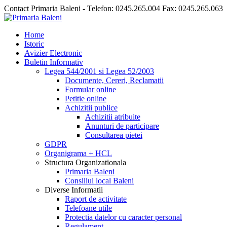
Contact Primaria Baleni - Telefon: 0245.265.004 Fax: 0245.265.063
Home
Istoric
Avizier Electronic
Buletin Informativ
Legea 544/2001 si Legea 52/2003
Documente, Cereri, Reclamatii
Formular online
Petitie online
Achizitii publice
Achizitii atribuite
Anunturi de participare
Consultarea pietei
GDPR
Organigrama + HCL
Structura Organizationala
Primaria Baleni
Consiliul local Baleni
Diverse Informatii
Raport de activitate
Telefoane utile
Protectia datelor cu caracter personal
Regulament