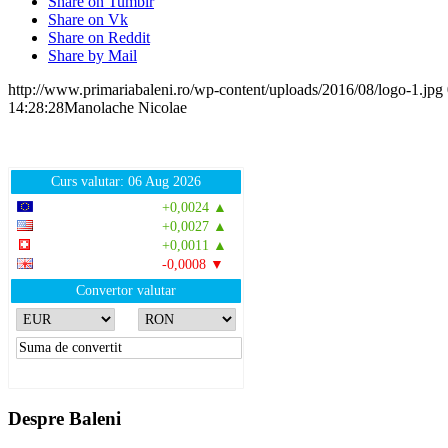
Share on Tumblr
Share on Vk
Share on Reddit
Share by Mail
http://www.primariabaleni.ro/wp-content/uploads/2016/08/logo-1.jpg
14:28:28
Manolache Nicolae
Curs valutar: 06 Aug 2026
EUR
: 5,2513 RON
+0,0024 ▲
USD
: 4,5507 RON
+0,0027 ▲
CHF
: 5,6221 RON
+0,0011 ▲
GBP
: 6,1236 RON
-0,0008 ▼
Convertor valutar
»
Rezultat:
-
Despre Baleni