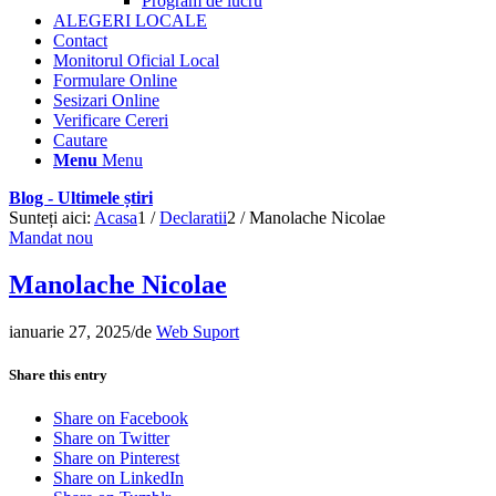
Program de lucru
ALEGERI LOCALE
Contact
Monitorul Oficial Local
Formulare Online
Sesizari Online
Verificare Cereri
Cautare
Menu
Menu
Blog - Ultimele știri
Sunteți aici:
Acasa
1
/
Declaratii
2
/
Manolache Nicolae
Mandat nou
Manolache Nicolae
ianuarie 27, 2025
/
de
Web Suport
Share this entry
Share on Facebook
Share on Twitter
Share on Pinterest
Share on LinkedIn