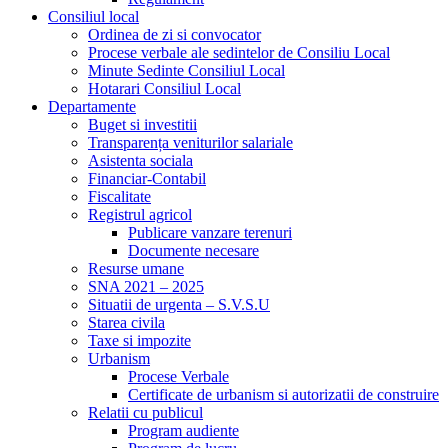
Consiliul local
Ordinea de zi si convocator
Procese verbale ale sedintelor de Consiliu Local
Minute Sedinte Consiliul Local
Hotarari Consiliul Local
Departamente
Buget si investitii
Transparența veniturilor salariale
Asistenta sociala
Financiar-Contabil
Fiscalitate
Registrul agricol
Publicare vanzare terenuri
Documente necesare
Resurse umane
SNA 2021 – 2025
Situatii de urgenta – S.V.S.U
Starea civila
Taxe si impozite
Urbanism
Procese Verbale
Certificate de urbanism si autorizatii de construire
Relatii cu publicul
Program audiente