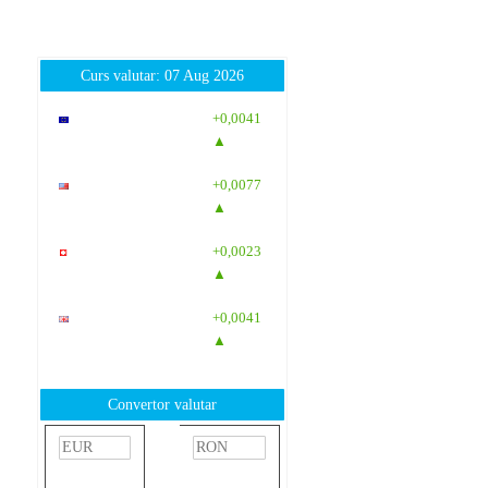
Curs valutar: 07 Aug 2026
EUR
: 5,2554
+0,0041
RON
▲
USD
: 4,5584
+0,0077
RON
▲
CHF
: 5,6244
+0,0023
RON
▲
GBP
: 6,1277
+0,0041
RON
▲
Convertor valutar
»