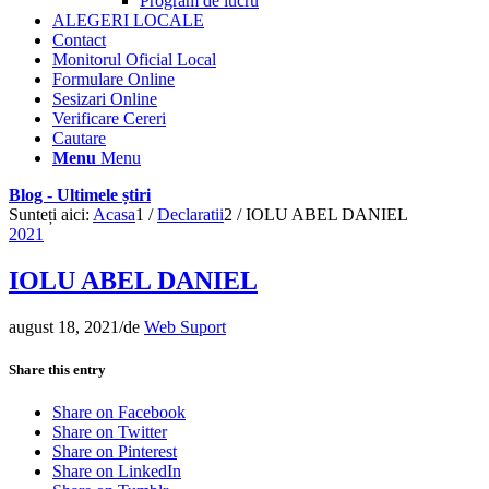
Program de lucru
ALEGERI LOCALE
Contact
Monitorul Oficial Local
Formulare Online
Sesizari Online
Verificare Cereri
Cautare
Menu
Menu
Blog - Ultimele știri
Sunteți aici:
Acasa
1
/
Declaratii
2
/
IOLU ABEL DANIEL
2021
IOLU ABEL DANIEL
august 18, 2021
/
de
Web Suport
Share this entry
Share on Facebook
Share on Twitter
Share on Pinterest
Share on LinkedIn