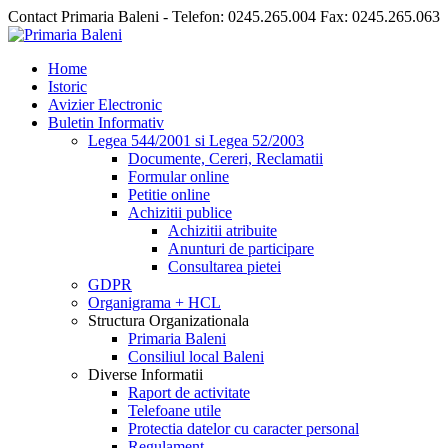
Contact Primaria Baleni - Telefon: 0245.265.004 Fax: 0245.265.063
Home
Istoric
Avizier Electronic
Buletin Informativ
Legea 544/2001 si Legea 52/2003
Documente, Cereri, Reclamatii
Formular online
Petitie online
Achizitii publice
Achizitii atribuite
Anunturi de participare
Consultarea pietei
GDPR
Organigrama + HCL
Structura Organizationala
Primaria Baleni
Consiliul local Baleni
Diverse Informatii
Raport de activitate
Telefoane utile
Protectia datelor cu caracter personal
Regulament