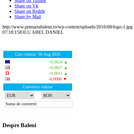
Share on Tumblr
Share on Vk
Share on Reddit
Share by Mail
http://www.primariabaleni.ro/wp-content/uploads/2016/08/logo-1.jpg
07:18:15
IOLU ABEL DANIEL
Curs valutar: 06 Aug 2026
EUR
: 5,2513 RON
+0,0024 ▲
USD
: 4,5507 RON
+0,0027 ▲
CHF
: 5,6221 RON
+0,0011 ▲
GBP
: 6,1236 RON
-0,0008 ▼
Convertor valutar
»
Rezultat:
-
Despre Baleni