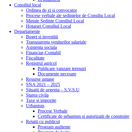
Consiliul local
Ordinea de zi si convocator
Procese verbale ale sedintelor de Consiliu Local
Minute Sedinte Consiliul Local
Hotarari Consiliul Local
Departamente
Buget si investitii
Transparența veniturilor salariale
Asistenta sociala
Financiar-Contabil
Fiscalitate
Registrul agricol
Publicare vanzare terenuri
Documente necesare
Resurse umane
SNA 2021 – 2025
Situatii de urgenta – S.V.S.U
Starea civila
Taxe si impozite
Urbanism
Procese Verbale
Certificate de urbanism si autorizatii de construire
Relatii cu publicul
Program audiente