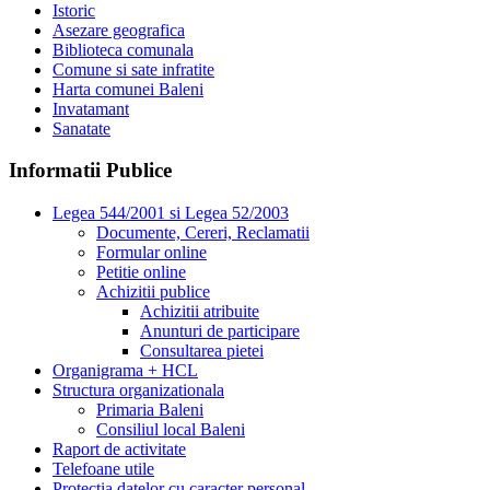
Istoric
Asezare geografica
Biblioteca comunala
Comune si sate infratite
Harta comunei Baleni
Invatamant
Sanatate
Informatii Publice
Legea 544/2001 si Legea 52/2003
Documente, Cereri, Reclamatii
Formular online
Petitie online
Achizitii publice
Achizitii atribuite
Anunturi de participare
Consultarea pietei
Organigrama + HCL
Structura organizationala
Primaria Baleni
Consiliul local Baleni
Raport de activitate
Telefoane utile
Protectia datelor cu caracter personal