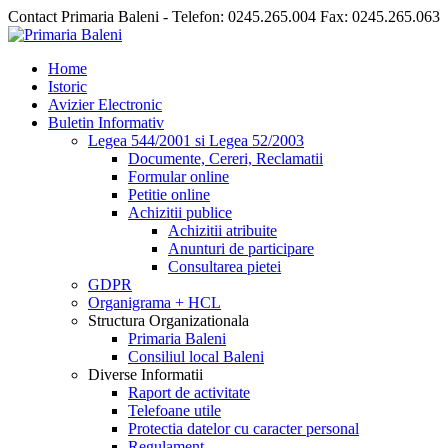
Contact Primaria Baleni - Telefon: 0245.265.004 Fax: 0245.265.063
Home
Istoric
Avizier Electronic
Buletin Informativ
Legea 544/2001 si Legea 52/2003
Documente, Cereri, Reclamatii
Formular online
Petitie online
Achizitii publice
Achizitii atribuite
Anunturi de participare
Consultarea pietei
GDPR
Organigrama + HCL
Structura Organizationala
Primaria Baleni
Consiliul local Baleni
Diverse Informatii
Raport de activitate
Telefoane utile
Protectia datelor cu caracter personal
Regulament