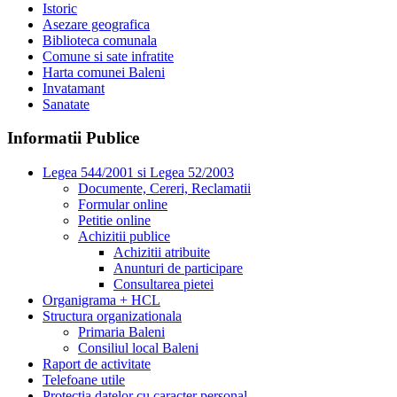
Istoric
Asezare geografica
Biblioteca comunala
Comune si sate infratite
Harta comunei Baleni
Invatamant
Sanatate
Informatii Publice
Legea 544/2001 si Legea 52/2003
Documente, Cereri, Reclamatii
Formular online
Petitie online
Achizitii publice
Achizitii atribuite
Anunturi de participare
Consultarea pietei
Organigrama + HCL
Structura organizationala
Primaria Baleni
Consiliul local Baleni
Raport de activitate
Telefoane utile
Protectia datelor cu caracter personal