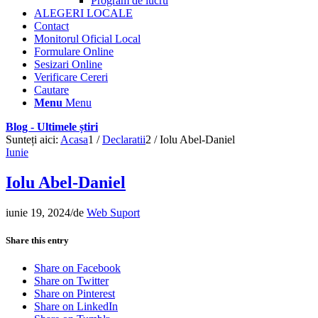
Program de lucru
ALEGERI LOCALE
Contact
Monitorul Oficial Local
Formulare Online
Sesizari Online
Verificare Cereri
Cautare
Menu
Menu
Blog - Ultimele știri
Sunteți aici:
Acasa
1
/
Declaratii
2
/
Iolu Abel-Daniel
Iunie
Iolu Abel-Daniel
iunie 19, 2024
/
de
Web Suport
Share this entry
Share on Facebook
Share on Twitter
Share on Pinterest
Share on LinkedIn