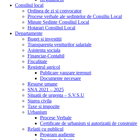
Consiliul local
Ordinea de zi si convocator
Procese verbale ale sedintelor de Consiliu Local
Minute Sedinte Consiliul Local
Hotarari Consiliul Local
Departamente
Buget si investitii
Transparența veniturilor salariale
Asistenta sociala
Financiar-Contabil
Fiscalitate
Registrul agricol
Publicare vanzare terenuri
Documente necesare
Resurse umane
SNA 2021 – 2025
Situatii de urgenta – S.V.S.U
Starea civila
Taxe si impozite
Urbanism
Procese Verbale
Certificate de urbanism si autorizatii de construire
Relatii cu publicul
Program audiente