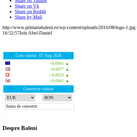
Share on Tumblr
Share on Vk
Share on Reddit
Share by Mail
http://www.primariabaleni.ro/wp-content/uploads/2016/08/logo-1.jpg
16:52:57
Iolu Abel-Daniel
Curs valutar: 07 Aug 2026
EUR
: 5,2554 RON
+0,0041 ▲
USD
: 4,5584 RON
+0,0077 ▲
CHF
: 5,6244 RON
+0,0023 ▲
GBP
: 6,1277 RON
+0,0041 ▲
Convertor valutar
»
Rezultat:
-
Despre Baleni