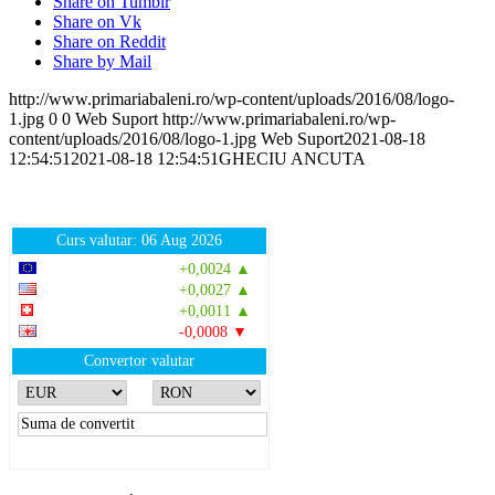
Share on Tumblr
Share on Vk
Share on Reddit
Share by Mail
http://www.primariabaleni.ro/wp-content/uploads/2016/08/logo-
1.jpg
0
0
Web Suport
http://www.primariabaleni.ro/wp-
content/uploads/2016/08/logo-1.jpg
Web Suport
2021-08-18
12:54:51
2021-08-18 12:54:51
GHECIU ANCUTA
Curs valutar: 06 Aug 2026
EUR
: 5,2513 RON
+0,0024 ▲
USD
: 4,5507 RON
+0,0027 ▲
CHF
: 5,6221 RON
+0,0011 ▲
GBP
: 6,1236 RON
-0,0008 ▼
Convertor valutar
»
Rezultat:
-