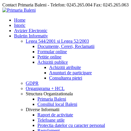
Contact Primaria Baleni - Telefon: 0245.265.004 Fax: 0245.265.063
Home
Istoric
Avizier Electronic
Buletin Informativ
Legea 544/2001 si Legea 52/2003
Documente, Cereri, Reclamatii
Formular online
Petitie online
Achizitii publice
Achizitii atribuite
Anunturi de participare
Consultarea pietei
GDPR
Organigrama + HCL
Structura Organizationala
Primaria Baleni
Consiliul local Baleni
Diverse Informatii
Raport de activitate
Telefoane utile
Protectia datelor cu caracter personal
Regulament