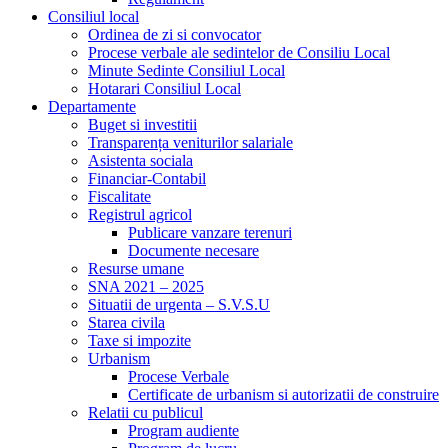
Consiliul local
Ordinea de zi si convocator
Procese verbale ale sedintelor de Consiliu Local
Minute Sedinte Consiliul Local
Hotarari Consiliul Local
Departamente
Buget si investitii
Transparența veniturilor salariale
Asistenta sociala
Financiar-Contabil
Fiscalitate
Registrul agricol
Publicare vanzare terenuri
Documente necesare
Resurse umane
SNA 2021 – 2025
Situatii de urgenta – S.V.S.U
Starea civila
Taxe si impozite
Urbanism
Procese Verbale
Certificate de urbanism si autorizatii de construire
Relatii cu publicul
Program audiente