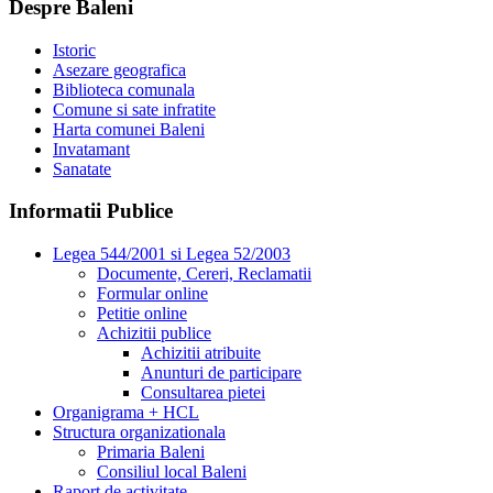
Despre Baleni
Istoric
Asezare geografica
Biblioteca comunala
Comune si sate infratite
Harta comunei Baleni
Invatamant
Sanatate
Informatii Publice
Legea 544/2001 si Legea 52/2003
Documente, Cereri, Reclamatii
Formular online
Petitie online
Achizitii publice
Achizitii atribuite
Anunturi de participare
Consultarea pietei
Organigrama + HCL
Structura organizationala
Primaria Baleni
Consiliul local Baleni
Raport de activitate