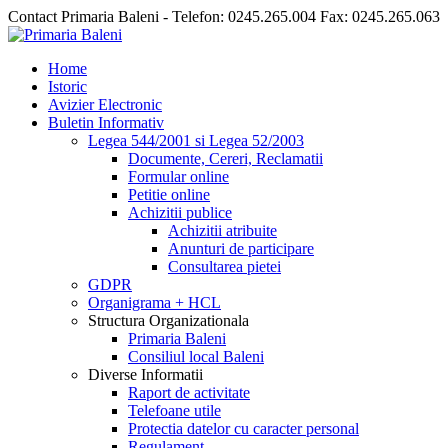
Contact Primaria Baleni - Telefon: 0245.265.004 Fax: 0245.265.063
Home
Istoric
Avizier Electronic
Buletin Informativ
Legea 544/2001 si Legea 52/2003
Documente, Cereri, Reclamatii
Formular online
Petitie online
Achizitii publice
Achizitii atribuite
Anunturi de participare
Consultarea pietei
GDPR
Organigrama + HCL
Structura Organizationala
Primaria Baleni
Consiliul local Baleni
Diverse Informatii
Raport de activitate
Telefoane utile
Protectia datelor cu caracter personal
Regulament