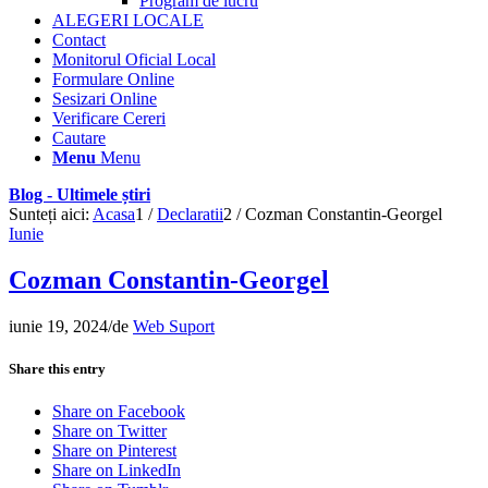
Program de lucru
ALEGERI LOCALE
Contact
Monitorul Oficial Local
Formulare Online
Sesizari Online
Verificare Cereri
Cautare
Menu
Menu
Blog - Ultimele știri
Sunteți aici:
Acasa
1
/
Declaratii
2
/
Cozman Constantin-Georgel
Iunie
Cozman Constantin-Georgel
iunie 19, 2024
/
de
Web Suport
Share this entry
Share on Facebook
Share on Twitter
Share on Pinterest
Share on LinkedIn