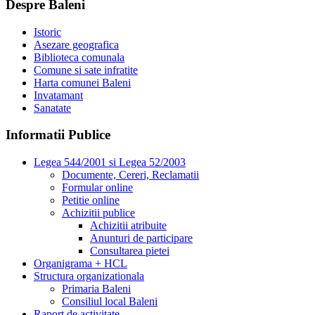
Despre Baleni
Istoric
Asezare geografica
Biblioteca comunala
Comune si sate infratite
Harta comunei Baleni
Invatamant
Sanatate
Informatii Publice
Legea 544/2001 si Legea 52/2003
Documente, Cereri, Reclamatii
Formular online
Petitie online
Achizitii publice
Achizitii atribuite
Anunturi de participare
Consultarea pietei
Organigrama + HCL
Structura organizationala
Primaria Baleni
Consiliul local Baleni
Raport de activitate