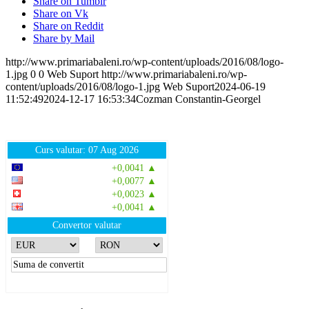
Share on Tumblr
Share on Vk
Share on Reddit
Share by Mail
http://www.primariabaleni.ro/wp-content/uploads/2016/08/logo-
1.jpg
0
0
Web Suport
http://www.primariabaleni.ro/wp-
content/uploads/2016/08/logo-1.jpg
Web Suport
2024-06-19
11:52:49
2024-12-17 16:53:34
Cozman Constantin-Georgel
Curs valutar: 07 Aug 2026
EUR
: 5,2554 RON
+0,0041 ▲
USD
: 4,5584 RON
+0,0077 ▲
CHF
: 5,6244 RON
+0,0023 ▲
GBP
: 6,1277 RON
+0,0041 ▲
Convertor valutar
»
Rezultat:
-