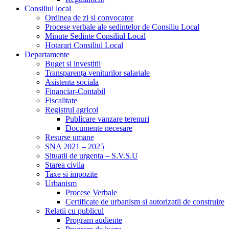
Consiliul local
Ordinea de zi si convocator
Procese verbale ale sedintelor de Consiliu Local
Minute Sedinte Consiliul Local
Hotarari Consiliul Local
Departamente
Buget si investitii
Transparența veniturilor salariale
Asistenta sociala
Financiar-Contabil
Fiscalitate
Registrul agricol
Publicare vanzare terenuri
Documente necesare
Resurse umane
SNA 2021 – 2025
Situatii de urgenta – S.V.S.U
Starea civila
Taxe si impozite
Urbanism
Procese Verbale
Certificate de urbanism si autorizatii de construire
Relatii cu publicul
Program audiente