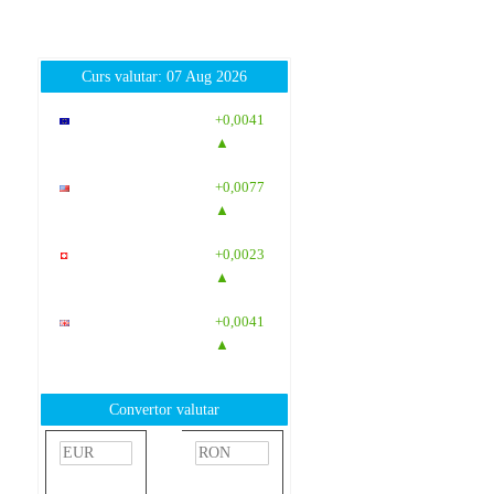
Curs valutar: 07 Aug 2026
EUR
: 5,2554
+0,0041
RON
▲
USD
: 4,5584
+0,0077
RON
▲
CHF
: 5,6244
+0,0023
RON
▲
GBP
: 6,1277
+0,0041
RON
▲
Convertor valutar
»