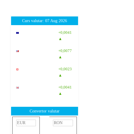
Curs valutar: 07 Aug 2026
EUR
: 5,2554
+0,0041
RON
▲
USD
: 4,5584
+0,0077
RON
▲
CHF
: 5,6244
+0,0023
RON
▲
GBP
: 6,1277
+0,0041
RON
▲
Convertor valutar
»