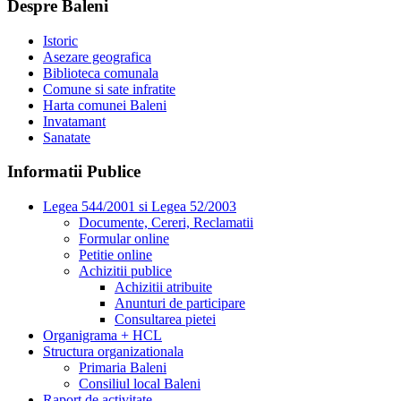
Despre Baleni
Istoric
Asezare geografica
Biblioteca comunala
Comune si sate infratite
Harta comunei Baleni
Invatamant
Sanatate
Informatii Publice
Legea 544/2001 si Legea 52/2003
Documente, Cereri, Reclamatii
Formular online
Petitie online
Achizitii publice
Achizitii atribuite
Anunturi de participare
Consultarea pietei
Organigrama + HCL
Structura organizationala
Primaria Baleni
Consiliul local Baleni
Raport de activitate