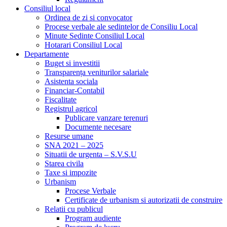
Consiliul local
Ordinea de zi si convocator
Procese verbale ale sedintelor de Consiliu Local
Minute Sedinte Consiliul Local
Hotarari Consiliul Local
Departamente
Buget si investitii
Transparența veniturilor salariale
Asistenta sociala
Financiar-Contabil
Fiscalitate
Registrul agricol
Publicare vanzare terenuri
Documente necesare
Resurse umane
SNA 2021 – 2025
Situatii de urgenta – S.V.S.U
Starea civila
Taxe si impozite
Urbanism
Procese Verbale
Certificate de urbanism si autorizatii de construire
Relatii cu publicul
Program audiente