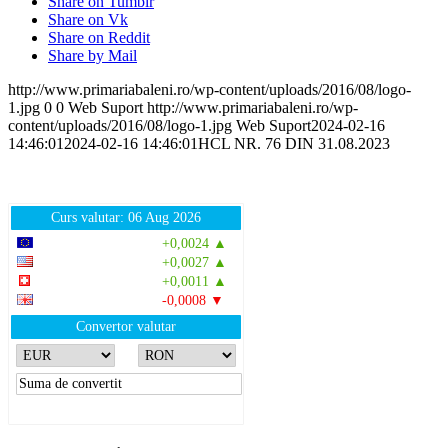
Share on Tumblr
Share on Vk
Share on Reddit
Share by Mail
http://www.primariabaleni.ro/wp-content/uploads/2016/08/logo-
1.jpg
0
0
Web Suport
http://www.primariabaleni.ro/wp-
content/uploads/2016/08/logo-1.jpg
Web Suport
2024-02-16
14:46:01
2024-02-16 14:46:01
HCL NR. 76 DIN 31.08.2023
Curs valutar: 06 Aug 2026
EUR
: 5,2513 RON
+0,0024 ▲
USD
: 4,5507 RON
+0,0027 ▲
CHF
: 5,6221 RON
+0,0011 ▲
GBP
: 6,1236 RON
-0,0008 ▼
Convertor valutar
»
Rezultat:
-