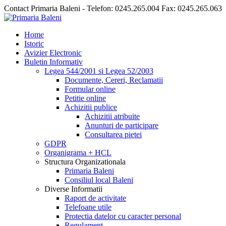
Contact Primaria Baleni - Telefon: 0245.265.004 Fax: 0245.265.063
Home
Istoric
Avizier Electronic
Buletin Informativ
Legea 544/2001 si Legea 52/2003
Documente, Cereri, Reclamatii
Formular online
Petitie online
Achizitii publice
Achizitii atribuite
Anunturi de participare
Consultarea pietei
GDPR
Organigrama + HCL
Structura Organizationala
Primaria Baleni
Consiliul local Baleni
Diverse Informatii
Raport de activitate
Telefoane utile
Protectia datelor cu caracter personal
Regulament