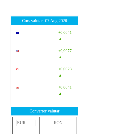
Curs valutar: 07 Aug 2026
EUR
: 5,2554
+0,0041
RON
▲
USD
: 4,5584
+0,0077
RON
▲
CHF
: 5,6244
+0,0023
RON
▲
GBP
: 6,1277
+0,0041
RON
▲
Convertor valutar
»