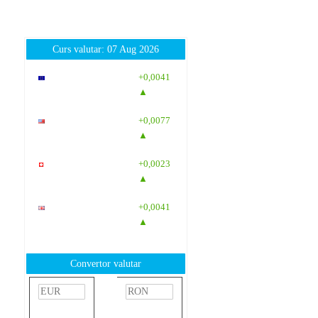
Curs valutar: 07 Aug 2026
EUR
: 5,2554
+0,0041
RON
▲
USD
: 4,5584
+0,0077
RON
▲
CHF
: 5,6244
+0,0023
RON
▲
GBP
: 6,1277
+0,0041
RON
▲
Convertor valutar
»