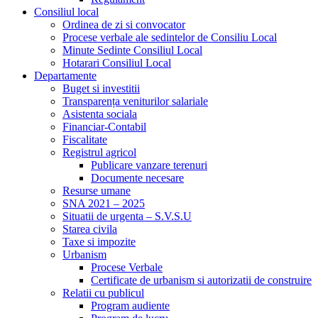
Consiliul local
Ordinea de zi si convocator
Procese verbale ale sedintelor de Consiliu Local
Minute Sedinte Consiliul Local
Hotarari Consiliul Local
Departamente
Buget si investitii
Transparența veniturilor salariale
Asistenta sociala
Financiar-Contabil
Fiscalitate
Registrul agricol
Publicare vanzare terenuri
Documente necesare
Resurse umane
SNA 2021 – 2025
Situatii de urgenta – S.V.S.U
Starea civila
Taxe si impozite
Urbanism
Procese Verbale
Certificate de urbanism si autorizatii de construire
Relatii cu publicul
Program audiente