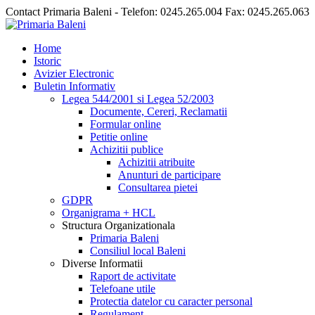
Contact Primaria Baleni - Telefon: 0245.265.004 Fax: 0245.265.063
Home
Istoric
Avizier Electronic
Buletin Informativ
Legea 544/2001 si Legea 52/2003
Documente, Cereri, Reclamatii
Formular online
Petitie online
Achizitii publice
Achizitii atribuite
Anunturi de participare
Consultarea pietei
GDPR
Organigrama + HCL
Structura Organizationala
Primaria Baleni
Consiliul local Baleni
Diverse Informatii
Raport de activitate
Telefoane utile
Protectia datelor cu caracter personal
Regulament