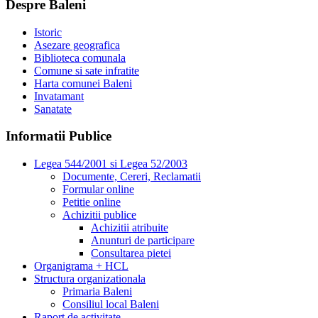
Despre Baleni
Istoric
Asezare geografica
Biblioteca comunala
Comune si sate infratite
Harta comunei Baleni
Invatamant
Sanatate
Informatii Publice
Legea 544/2001 si Legea 52/2003
Documente, Cereri, Reclamatii
Formular online
Petitie online
Achizitii publice
Achizitii atribuite
Anunturi de participare
Consultarea pietei
Organigrama + HCL
Structura organizationala
Primaria Baleni
Consiliul local Baleni
Raport de activitate