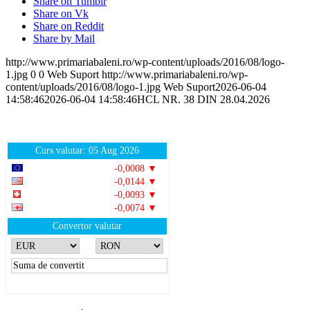
Share on Tumblr
Share on Vk
Share on Reddit
Share by Mail
http://www.primariabaleni.ro/wp-content/uploads/2016/08/logo-
1.jpg
0
0
Web Suport
http://www.primariabaleni.ro/wp-
content/uploads/2016/08/logo-1.jpg
Web Suport
2026-06-04
14:58:46
2026-06-04 14:58:46
HCL NR. 38 DIN 28.04.2026
Curs valutar: 05 Aug 2026
EUR
: 5,2489 RON
-0,0008 ▼
USD
: 4,5480 RON
-0,0144 ▼
CHF
: 5,6210 RON
-0,0093 ▼
GBP
: 6,1244 RON
-0,0074 ▼
Convertor valutar
»
Rezultat:
-