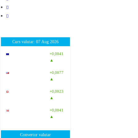
Curs valutar: 07 Aug 2026
EUR
: 5,2554
+0,0041
RON
▲
USD
: 4,5584
+0,0077
RON
▲
CHF
: 5,6244
+0,0023
RON
▲
GBP
: 6,1277
+0,0041
RON
▲
Convertor valutar