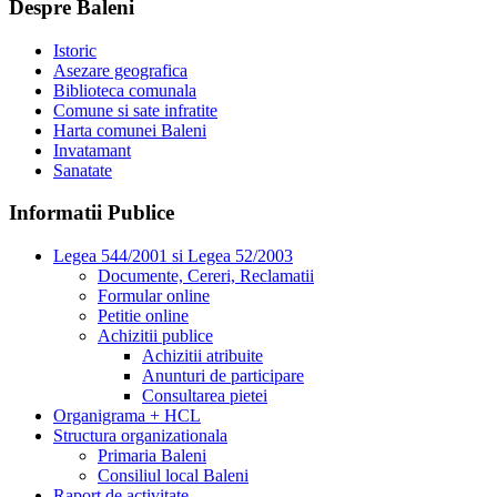
Despre Baleni
Istoric
Asezare geografica
Biblioteca comunala
Comune si sate infratite
Harta comunei Baleni
Invatamant
Sanatate
Informatii Publice
Legea 544/2001 si Legea 52/2003
Documente, Cereri, Reclamatii
Formular online
Petitie online
Achizitii publice
Achizitii atribuite
Anunturi de participare
Consultarea pietei
Organigrama + HCL
Structura organizationala
Primaria Baleni
Consiliul local Baleni
Raport de activitate