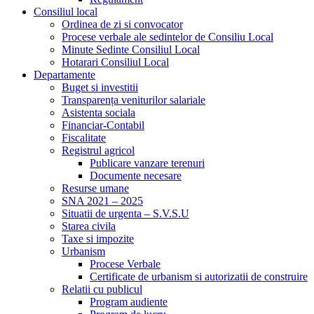
Consiliul local
Ordinea de zi si convocator
Procese verbale ale sedintelor de Consiliu Local
Minute Sedinte Consiliul Local
Hotarari Consiliul Local
Departamente
Buget si investitii
Transparența veniturilor salariale
Asistenta sociala
Financiar-Contabil
Fiscalitate
Registrul agricol
Publicare vanzare terenuri
Documente necesare
Resurse umane
SNA 2021 – 2025
Situatii de urgenta – S.V.S.U
Starea civila
Taxe si impozite
Urbanism
Procese Verbale
Certificate de urbanism si autorizatii de construire
Relatii cu publicul
Program audiente