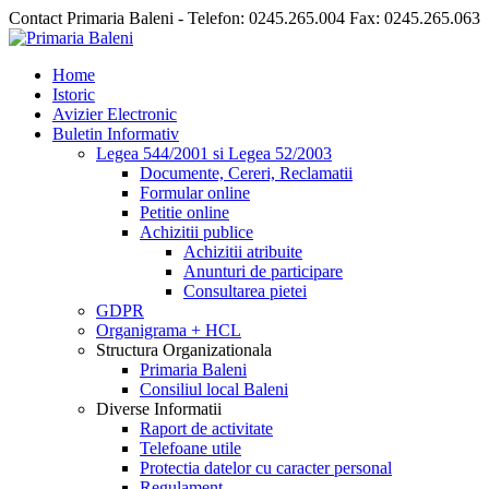
Contact Primaria Baleni - Telefon: 0245.265.004 Fax: 0245.265.063
Home
Istoric
Avizier Electronic
Buletin Informativ
Legea 544/2001 si Legea 52/2003
Documente, Cereri, Reclamatii
Formular online
Petitie online
Achizitii publice
Achizitii atribuite
Anunturi de participare
Consultarea pietei
GDPR
Organigrama + HCL
Structura Organizationala
Primaria Baleni
Consiliul local Baleni
Diverse Informatii
Raport de activitate
Telefoane utile
Protectia datelor cu caracter personal
Regulament