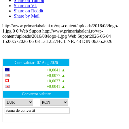
Share on Tumblr
Share on Vk
Share on Reddit
Share by Mail
http://www.primariabaleni.ro/wp-content/uploads/2016/08/logo-
1.jpg
0
0
Web Suport
http://www.primariabaleni.ro/wp-
content/uploads/2016/08/logo-1.jpg
Web Suport
2026-06-04
15:00:57
2026-06-08 13:12:27
HCL NR. 43 DIN 06.05.2026
Curs valutar: 07 Aug 2026
EUR
: 5,2554 RON
+0,0041 ▲
USD
: 4,5584 RON
+0,0077 ▲
CHF
: 5,6244 RON
+0,0023 ▲
GBP
: 6,1277 RON
+0,0041 ▲
Convertor valutar
»
Rezultat:
-