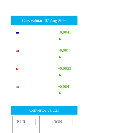
Curs valutar: 07 Aug 2026
EUR
: 5,2554
+0,0041
RON
▲
USD
: 4,5584
+0,0077
RON
▲
CHF
: 5,6244
+0,0023
RON
▲
GBP
: 6,1277
+0,0041
RON
▲
Convertor valutar
»