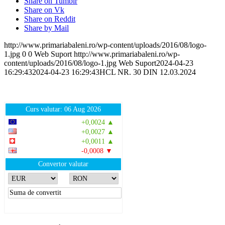
Share on Tumblr
Share on Vk
Share on Reddit
Share by Mail
http://www.primariabaleni.ro/wp-content/uploads/2016/08/logo-
1.jpg
0
0
Web Suport
http://www.primariabaleni.ro/wp-
content/uploads/2016/08/logo-1.jpg
Web Suport
2024-04-23
16:29:43
2024-04-23 16:29:43
HCL NR. 30 DIN 12.03.2024
Curs valutar: 06 Aug 2026
EUR
: 5,2513 RON
+0,0024 ▲
USD
: 4,5507 RON
+0,0027 ▲
CHF
: 5,6221 RON
+0,0011 ▲
GBP
: 6,1236 RON
-0,0008 ▼
Convertor valutar
»
Rezultat:
-