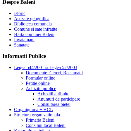
Despre Baleni
Istoric
Asezare geografica
Biblioteca comunala
Comune si sate infratite
Harta comunei Baleni
Invatamant
Sanatate
Informatii Publice
Legea 544/2001 si Legea 52/2003
Documente, Cereri, Reclamatii
Formular online
Petitie online
Achizitii publice
Achizitii atribuite
Anunturi de participare
Consultarea pietei
Organigrama + HCL
Structura organizationala
Primaria Baleni
Consiliul local Baleni
Raport de activitate