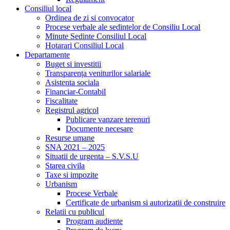
Consiliul local
Ordinea de zi si convocator
Procese verbale ale sedintelor de Consiliu Local
Minute Sedinte Consiliul Local
Hotarari Consiliul Local
Departamente
Buget si investitii
Transparența veniturilor salariale
Asistenta sociala
Financiar-Contabil
Fiscalitate
Registrul agricol
Publicare vanzare terenuri
Documente necesare
Resurse umane
SNA 2021 – 2025
Situatii de urgenta – S.V.S.U
Starea civila
Taxe si impozite
Urbanism
Procese Verbale
Certificate de urbanism si autorizatii de construire
Relatii cu publicul
Program audiente