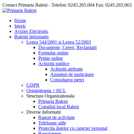
Contact Primaria Baleni - Telefon: 0245.265.004 Fax: 0245.265.063
Home
Istoric
Avizier Electronic
Buletin Informativ
Legea 544/2001 si Legea 52/2003
Documente, Cereri, Reclamatii
Formular online
Petitie online
Achizitii publice
Achizitii atribuite
Anunturi de participare
Consultarea pietei
GDPR
Organigrama + HCL
Structura Organizationala
Primaria Baleni
Consiliul local Baleni
Diverse Informatii
Raport de activitate
Telefoane utile
Protectia datelor cu caracter personal
Regulament