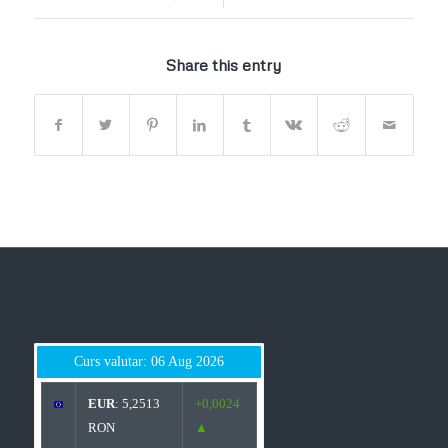
Share this entry
Curs valutar: 06 Aug 2026
EUR
: 5,2513
+0,0024
RON
▲