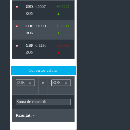
USD
: 4,5507
+0,0027
RON
▲
CHF
: 5,6221
+0,0011
RON
▲
GBP
: 6,1236
-0,0008
RON
▼
Convertor valutar
»
Rezultat:
-