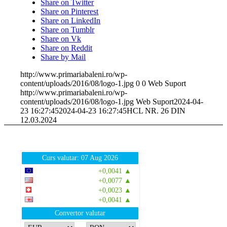
Share on Twitter
Share on Pinterest
Share on LinkedIn
Share on Tumblr
Share on Vk
Share on Reddit
Share by Mail
http://www.primariabaleni.ro/wp-
content/uploads/2016/08/logo-1.jpg
0
0
Web Suport
http://www.primariabaleni.ro/wp-
content/uploads/2016/08/logo-1.jpg
Web Suport
2024-04-
23 16:27:45
2024-04-23 16:27:45
HCL NR. 26 DIN
12.03.2024
Curs valutar: 07 Aug 2026
EUR
: 5,2554 RON
+0,0041 ▲
USD
: 4,5584 RON
+0,0077 ▲
CHF
: 5,6244 RON
+0,0023 ▲
GBP
: 6,1277 RON
+0,0041 ▲
Convertor valutar