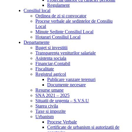
Regulament
Consiliul local
Ordinea de zi si convocator
Procese verbale ale sedintelor de Consiliu
Local
Minute Sedinte Consiliul Local
Hotarari Consiliul Local
Departamente
Buget si investitii
Transparența veniturilor salariale
Asistenta sociala
Financiar-Contabil
Fiscalitate
Registrul agricol
Publicare vanzare terenuri
Documente necesare
Resurse umane
SNA 2021 – 2025
Situatii de urgenta – S.V.S.U
Starea civila
Taxe si impozite
Urbanism
Procese Verbale
Certificate de urbanism si autorizatii de