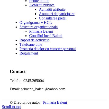
Petitie online
Achizitii publice
Achizitii atribuite
Anunturi de participare
Consultarea pietei
Organigrama + HCL
Structura organizationala
Primaria Baleni
Consiliul local Baleni
Raport de activitate
Telefoane utile
Protectia datelor cu caracter personal
Regulament
Contact
Telefon: 0245.265004
Email: primaria_baleni@yahoo.com
© Drepturi de autor -
Primaria Baleni
Scroll to top