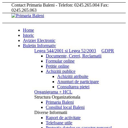
Contact Primaria Baleni - Telefon: 0245.265.004 Fax:
0245.265.063
Home
Istoric
Avizier Electronic
Buletin Informativ
Legea 544/2001 si Legea 52/2003
GDPR
Documente, Cereri, Reclamatii
Formular online
Petitie online
Achizitii publice
Achizitii atribuite
Anunturi de participare
Consultarea pietei
Organigrama + HCL
Structura Organizationala
Primaria Baleni
Consiliul local Baleni
Diverse Informatii
Raport de activitate
Telefoane utile
Protectia datelor cu caracter personal