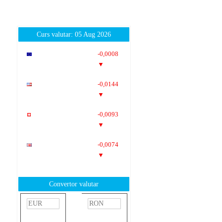
Curs valutar: 05 Aug 2026
EUR
: 5,2489
-0,0008
RON
▼
USD
: 4,5480
-0,0144
RON
▼
CHF
: 5,6210
-0,0093
RON
▼
GBP
: 6,1244
-0,0074
RON
▼
Convertor valutar
»